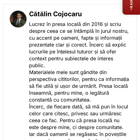
Cătălin Cojocaru
Lucrez în presa locală din 2016 și scriu
despre ceea ce se întâmplă în jurul nostru,
cu accent pe oameni, fapte și informații
prezentate clar și corect. Încerc să explic
lucrurile pe înțelesul tuturor și să ofer
context pentru subiectele de interes
public.
Materialele mele sunt gândite din
perspectiva cititorilor, pentru ca informația
să fie utilă și ușor de urmărit. Presa locală
înseamnă, pentru mine, o legătură
constantă cu comunitatea.
Încerc, de fiecare dată, să mă pun în locul
celor care citesc, privesc sau urmăresc
ceea ce fac. Pentru că presa locală nu
este despre mine, ci despre comunitate.
Iar dacă oamenii se regăsesc în poveștile