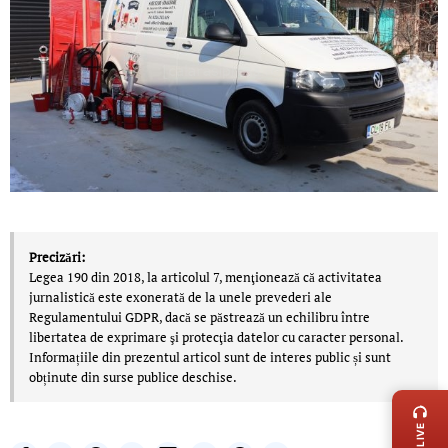
Precizări:
Legea 190 din 2018, la articolul 7, menţionează că activitatea
jurnalistică este exonerată de la unele prevederi ale
Regulamentului GDPR, dacă se păstrează un echilibru între
libertatea de exprimare şi protecţia datelor cu caracter personal.
Informațiile din prezentul articol sunt de interes public și sunt
LIVE 
obținute din surse publice deschise.