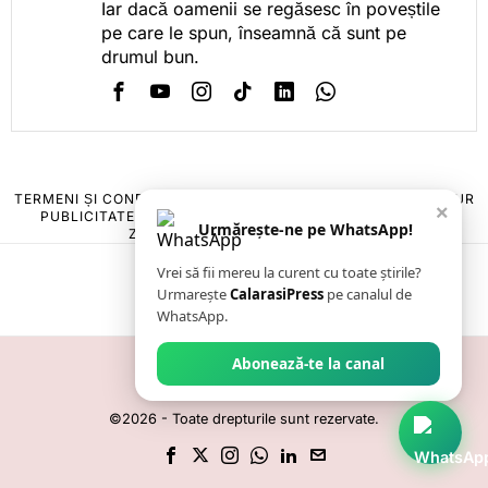
Iar dacă oamenii se regăsesc în poveștile
pe care le spun, înseamnă că sunt pe
drumul bun.
TERMENI ȘI CONDIȚII
COOKIES
POLITICA DE ANULARE & RETUR
×
PUBLICITATE ONLINE & TIPĂRITĂ
DESPRE NOI
CONTACT
Urmărește-ne pe WhatsApp!
ZIARUL ANUNȚUL CĂLĂRĂȘEAN
Vrei să fii mereu la curent cu toate știrile?
Urmarește
CalarasiPress
pe canalul de
WhatsApp.
Abonează-te la canal
©
2026
- Toate drepturile sunt rezervate.