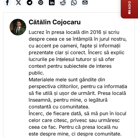
RADIO LIVE
Cătălin Cojocaru
Lucrez în presa locală din 2016 și scriu
despre ceea ce se întâmplă în jurul nostru,
cu accent pe oameni, fapte și informații
prezentate clar și corect. Încerc să explic
lucrurile pe înțelesul tuturor și să ofer
context pentru subiectele de interes
public.
Materialele mele sunt gândite din
perspectiva cititorilor, pentru ca informația
să fie utilă și ușor de urmărit. Presa locală
înseamnă, pentru mine, o legătură
constantă cu comunitatea.
Încerc, de fiecare dată, să mă pun în locul
celor care citesc, privesc sau urmăresc
ceea ce fac. Pentru că presa locală nu
este despre mine, ci despre comunitate.