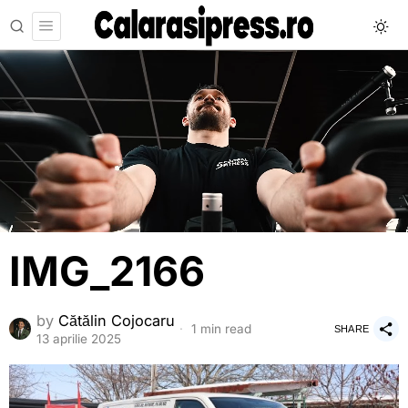
IMG_2166
by
Cătălin Cojocaru
1 min read
SHARE
13 aprilie 2025