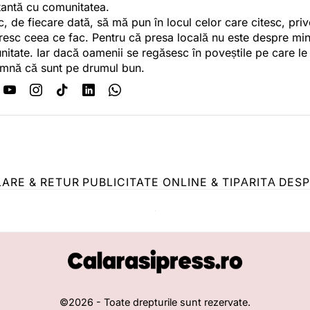
antă cu comunitatea.
c, de fiecare dată, să mă pun în locul celor care citesc, pri
esc ceea ce fac. Pentru că presa locală nu este despre min
itate. Iar dacă oamenii se regăsesc în poveștile pe care le
mnă că sunt pe drumul bun.
LARE & RETUR
PUBLICITATE ONLINE & TIPĂRITĂ
DESP
©
2026
- Toate drepturile sunt rezervate.