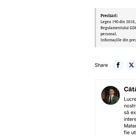
Precizări:
Legea 190 din 2018, 
Regulamentului GDPR,
personal.
Informațiile din pre
Share
Căt
Lucre
nostr
să ex
inter
Mater
fie u