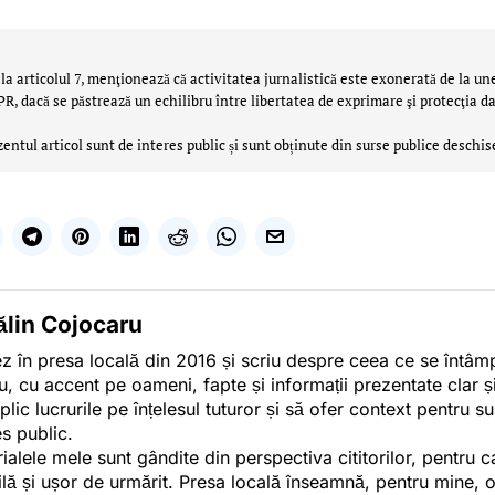
la articolul 7, menţionează că activitatea jurnalistică este exonerată de la un
 dacă se păstrează un echilibru între libertatea de exprimare şi protecţia da
zentul articol sunt de interes public și sunt obținute din surse publice deschis
ălin Cojocaru
z în presa locală din 2016 și scriu despre ceea ce se întâmpl
u, cu accent pe oameni, fapte și informații prezentate clar ș
plic lucrurile pe înțelesul tuturor și să ofer context pentru s
es public.
ialele mele sunt gândite din perspectiva cititorilor, pentru c
tilă și ușor de urmărit. Presa locală înseamnă, pentru mine, 