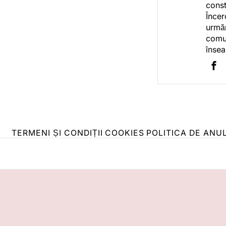
const
Încer
urmăr
comun
însea
TERMENI ȘI CONDIȚII
COOKIES
POLITICA DE ANU