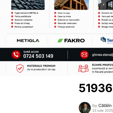
51936
by
Cătălin
23 iulie 2025