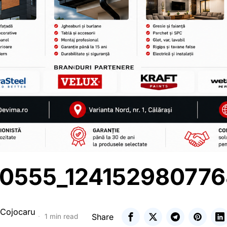
0555_12415298077
 Cojocaru
Share
1 min read