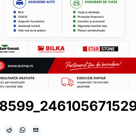
68599_24610567152