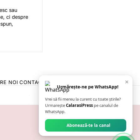
vesc sau
e, ci despre
 spun,
×
RE NOI
CONTACT
ZIARUL ANUNȚUL CĂLĂRĂȘEAN
Urmărește-ne pe WhatsApp!
Vrei să fii mereu la curent cu toate știrile?
Urmarește
CalarasiPress
pe canalul de
WhatsApp.
Abonează-te la canal