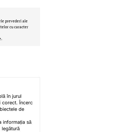
ele prevederi ale
telor cu caracter
e.
ă în jurul
i corect. Încerc
ubiectele de
a informația să
o legătură