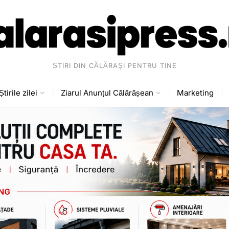
ȘTIRI DIN CĂLĂRAȘI PENTRU TINE
Știrile zilei
Ziarul Anunțul Călărășean
Marketing