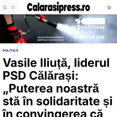
POLITICĂ
Vasile Iliuță, liderul
PSD Călărași:
„Puterea noastră
stă în solidaritate și
în convingerea că