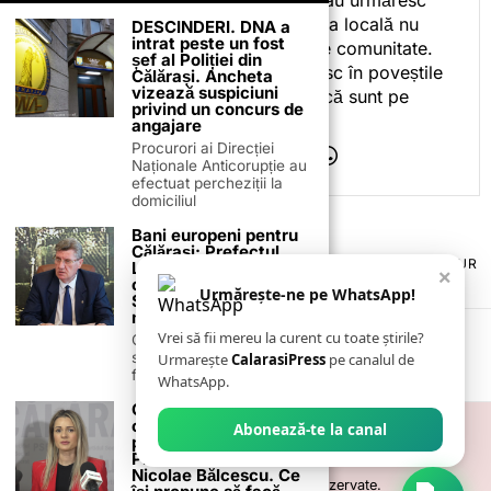
ceea ce fac. Pentru că presa locală nu
DESCINDERI. DNA a
intrat peste un fost
este despre mine, ci despre comunitate.
șef al Poliției din
Iar dacă oamenii se regăsesc în poveștile
Călărași. Ancheta
vizează suspiciuni
pe care le spun, înseamnă că sunt pe
privind un concurs de
drumul bun.
angajare
Procurori ai Direcției
Naționale Anticorupție au
efectuat percheziții la
domiciliul
Bani europeni pentru
Călărași: Prefectul
TERMENI ȘI CONDIȚII
COOKIES
POLITICA DE ANULARE & RETUR
Laurențiu State anunță
×
PUBLICITATE ONLINE & TIPĂRITĂ
DESPRE NOI
CONTACT
colaborarea cu ADR
Urmărește-ne pe WhatsApp!
ZIARUL ANUNȚUL CĂLĂRĂȘEAN
Sud-Muntenia pentru
noi finanțări
Vrei să fii mereu la curent cu toate știrile?
Călărașul se pregătește
să intre pe harta
Urmarește
CalarasiPress
pe canalul de
finanțărilor europene, cu
WhatsApp.
Georgiana Teodorescu
candidează, din
Abonează-te la canal
partea PSD, la
Primăria Comunei
Nicolae Bălcescu. Ce
©
2026
- Toate drepturile sunt rezervate.