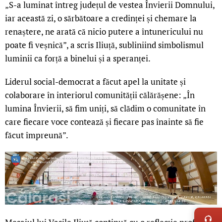
„S-a luminat întreg județul de vestea Învierii Domnului,
iar această zi, o sărbătoare a credinței și chemare la
renaștere, ne arată că nicio putere a întunericului nu
poate fi veșnică”, a scris Iliuță, subliniind simbolismul
luminii ca forță a binelui și a speranței.
Liderul social-democrat a făcut apel la unitate și
colaborare în interiorul comunității călărășene: „În
lumina Învierii, să fim uniți, să clădim o comunitate în
care fiecare voce contează și fiecare pas înainte să fie
făcut împreună”.
LIVE 