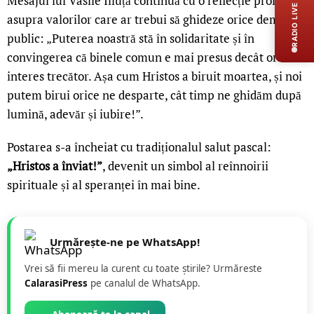
Mesajul lui Vasile Iliuță continuă cu o reflecție profundă
RADIO LIVE
asupra valorilor care ar trebui să ghideze orice demers
public: „Puterea noastră stă în solidaritate și în
convingerea că binele comun e mai presus decât orice
interes trecător. Așa cum Hristos a biruit moartea, și noi
putem birui orice ne desparte, cât timp ne ghidăm după
lumină, adevăr și iubire!”.
Postarea s-a încheiat cu tradiționalul salut pascal:
„Hristos a înviat!”
, devenit un simbol al reînnoirii
spirituale și al speranței în mai bine.
Urmărește-ne pe WhatsApp!
Vrei să fii mereu la curent cu toate știrile? Urmăreste
CalarasiPress
pe canalul de WhatsApp.