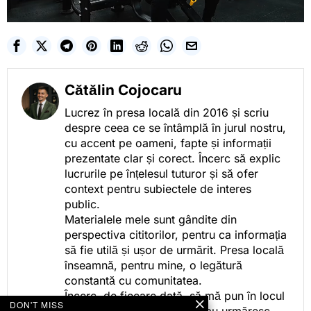
Cătălin Cojocaru
Lucrez în presa locală din 2016 și scriu
despre ceea ce se întâmplă în jurul nostru,
cu accent pe oameni, fapte și informații
prezentate clar și corect. Încerc să explic
lucrurile pe înțelesul tuturor și să ofer
context pentru subiectele de interes
public.
Materialele mele sunt gândite din
perspectiva cititorilor, pentru ca informația
să fie utilă și ușor de urmărit. Presa locală
înseamnă, pentru mine, o legătură
constantă cu comunitatea.
Încerc, de fiecare dată, să mă pun în locul
DON'T MISS
celor care citesc, privesc sau urmăresc