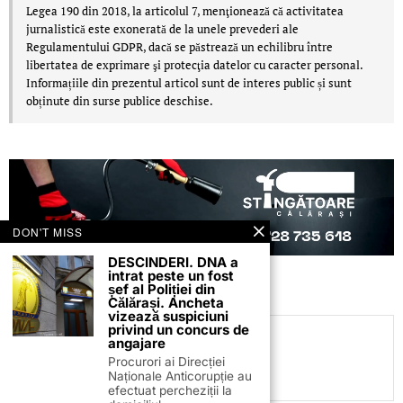
Legea 190 din 2018, la articolul 7, menţionează că activitatea
jurnalistică este exonerată de la unele prevederi ale
Regulamentului GDPR, dacă se păstrează un echilibru între
libertatea de exprimare şi protecţia datelor cu caracter personal.
Informațiile din prezentul articol sunt de interes public și sunt
obținute din surse publice deschise.
DON'T MISS
DESCINDERI. DNA a
intrat peste un fost
șef al Poliției din
Călărași. Ancheta
vizează suspiciuni
privind un concurs de
Daniel Mitrea
angajare
Procurori ai Direcției
Naționale Anticorupție au
efectuat percheziții la