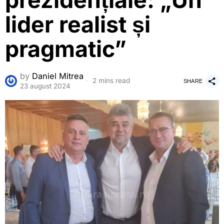
prezidențiale: „Un
lider realist și
pragmatic”
by
Daniel Mitrea
2 mins read
SHARE
23 august 2024