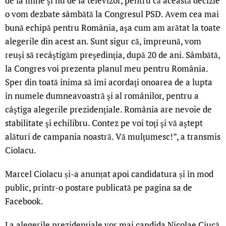
de la mine şi nu de la televizor, pentru că această decizie
o vom dezbate sâmbătă la Congresul PSD. Avem cea mai
bună echipă pentru România, aşa cum am arătat la toate
alegerile din acest an. Sunt sigur că, împreună, vom
reuşi să recâştigăm preşedinţia, după 20 de ani. Sâmbătă,
la Congres voi prezenta planul meu pentru România.
Sper din toată inima să îmi acordaţi onoarea de a lupta
în numele dumneavoastră şi al românilor, pentru a
câştiga alegerile prezidenţiale. România are nevoie de
stabilitate şi echilibru. Contez pe voi toţi şi vă aştept
alături de campania noastră. Vă mulţumesc!”, a transmis
Ciolacu.
Marcel Ciolacu și-a anunțat apoi candidatura și în mod
public, printr-o postare publicată pe pagina sa de
Facebook.
La alegerile prezidențiale vor mai candida Nicolae Ciucă