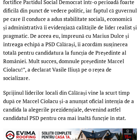
fortifice Partidul Social Democrat într-o perioadă foarte
dificilă din punct de vedere politic, iar faptul că guvernul
pe care îl conduce a adus stabilitate socială, economică
și administrativă îi evidențiază calitățile de lider realist și
pragmatic. De aceea eu, împreună cu Marius Dulce și
întreaga echipă a PSD Călărași, îi acordăm susținerea
totală pentru candidatura la funcția de Președinte al
României. Mult succes, domnule președinte Marcel
Ciolacu!”, a declarat Vasile Iliuță pe o rețea de
socializare.
Sprijinul liderilor locali din Călărași vine la scurt timp
după ce Marcel Ciolacu și-a anunțat oficial intenția de a
candida la alegerile prezidențiale, devenind astfel
candidatul PSD pentru cea mai înaltă funcție în stat.