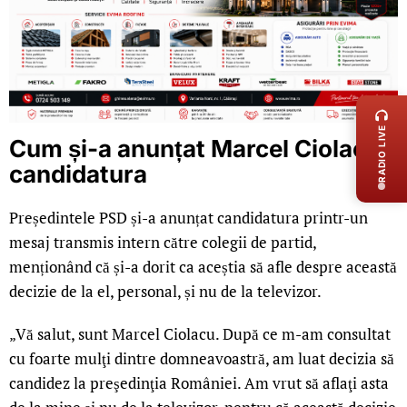
LIVE 
RADIO LIVE
Cum și-a anunțat Marcel Ciolacu
candidatura
Președintele PSD și-a anunțat candidatura printr-un
mesaj transmis intern către colegii de partid,
menționând că și-a dorit ca aceștia să afle despre această
decizie de la el, personal, și nu de la televizor.
„Vă salut, sunt Marcel Ciolacu. După ce m-am consultat
cu foarte mulţi dintre domneavoastră, am luat decizia să
candidez la preşedinţia României. Am vrut să aflaţi asta