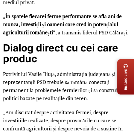
mediul privat.
„În spatele fiecărei ferme performante se află ani de
muncă, investiții și oameni care cred în potențialul
agriculturii românești”
, a transmis liderul PSD Călărași.
Dialog direct cu cei care
LIVE 
produc
RADIO LIVE
Potrivit lui Vasile Iliuță, administrația județeană și
reprezentanții PSD trebuie să rămână conectați
permanent la problemele fermierilor și să construiască
politici bazate pe realitățile din teren.
„Am discutat despre activitatea fermei, despre
investițiile realizate, despre provocările cu care se
confruntă agricultorii și despre nevoia de a susține în