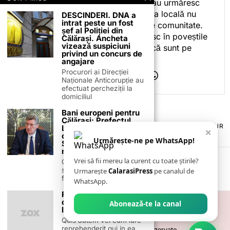
celor care citesc, privesc sau urmăresc
ceea ce fac. Pentru că presa locală nu
DESCINDERI. DNA a
intrat peste un fost
este despre mine, ci despre comunitate.
șef al Poliției din
Iar dacă oamenii se regăsesc în poveștile
Călărași. Ancheta
vizează suspiciuni
pe care le spun, înseamnă că sunt pe
privind un concurs de
drumul bun.
angajare
Procurori ai Direcției
Naționale Anticorupție au
efectuat percheziții la
domiciliul
Bani europeni pentru
Călărași: Prefectul
TERMENI ȘI CONDIȚII
COOKIES
POLITICA DE ANULARE & RETUR
Laurențiu State anunță
×
PUBLICITATE ONLINE & TIPĂRITĂ
DESPRE NOI
CONTACT
colaborarea cu ADR
Urmărește-ne pe WhatsApp!
Sud-Muntenia pentru
ZIARUL ANUNȚUL CĂLĂRĂȘEAN
noi finanțări
Vrei să fii mereu la curent cu toate știrile?
Călărașul se pregătește
să intre pe harta
Urmarește
CalarasiPress
pe canalul de
finanțărilor europene, cu
WhatsApp.
Ruth Bader Ginsburg
optimistic ‘over the
Abonează-te la canal
long haul’ for US
Quis autem vel eum iure
reprehenderit qui in ea
©
2026
- Toate drepturile sunt rezervate.