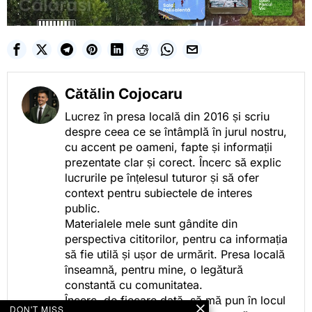
Cătălin Cojocaru
Lucrez în presa locală din 2016 și scriu
despre ceea ce se întâmplă în jurul nostru,
cu accent pe oameni, fapte și informații
prezentate clar și corect. Încerc să explic
lucrurile pe înțelesul tuturor și să ofer
context pentru subiectele de interes
public.
Materialele mele sunt gândite din
perspectiva cititorilor, pentru ca informația
să fie utilă și ușor de urmărit. Presa locală
înseamnă, pentru mine, o legătură
constantă cu comunitatea.
Încerc, de fiecare dată, să mă pun în locul
DON'T MISS