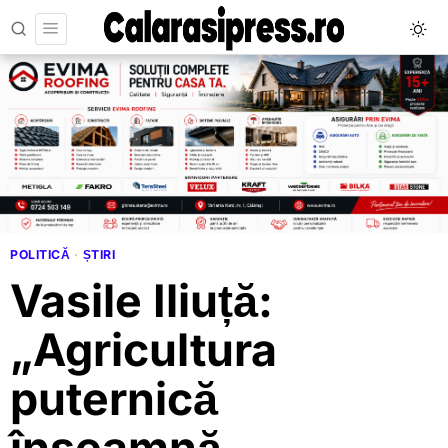
POLITICĂ
·
ȘTIRI
Vasile Iliuță:
„Agricultura
puternică