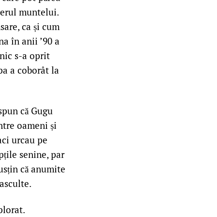
aerul muntelui.
sare, ca și cum
a în anii ’90 a
nic s-a oprit
pa a coborât la
 spun că Gugu
între oameni și
aci urcau pe
pțile senine, par
usțin că anumite
asculte.
plorat.