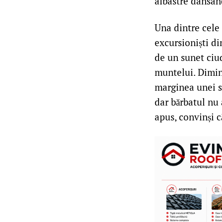
albastre dansând
Una dintre cele 
excursioniști di
de un sunet ciu
muntelui. Dimine
marginea unei st
dar bărbatul nu 
apus, convinși c