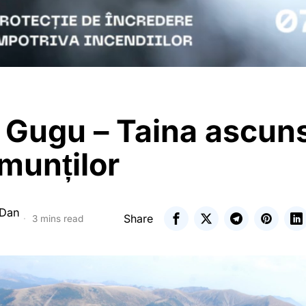
 Gugu – Taina ascun
munților
 Dan
Share
3 mins read