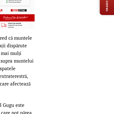
RADIO LIVE
 cred că muntele
ații dispărute
, mai mulți
easupra muntelui
 spatele
extraterestră,
care afectează
ul Gugu este
 care pot părea