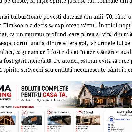
 pe creste, ca niște spirite jucăușe sau semnale din a
mai tulburătoare povești datează din anii ’70, când 
n Timișoara a decis să exploreze vârful. În toiul nopții
dat, ca un murmur profund, care părea să vină din mă
ața, cortul unuia dintre ei era gol, iar urmele lui se
ânci, ca și cum ar fi fost ridicat în aer. Căutările au 
a fost găsit niciodată. De atunci, sătenii evită să urc
ă spirite străvechi sau entități necunoscute bântuie c