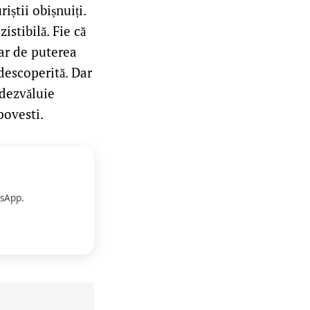
știi obișnuiți.
istibilă. Fie că
oar de puterea
 descoperită. Dar
 dezvăluie
povesti.
sApp.