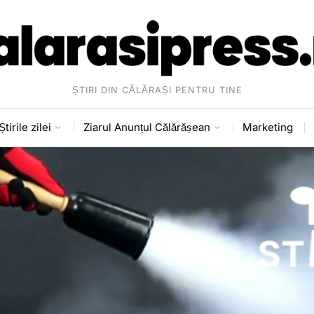
ȘTIRI DIN CĂLĂRAȘI PENTRU TINE
Știrile zilei
Ziarul Anunțul Călărășean
Marketing