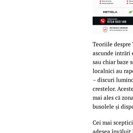
Teoriile despre 
ascunde intrări 
sau chiar baze s
localnici au ra
– discuri lumino
crestelor. Acest
mai ales că zon
busolele și disp
Cei mai sceptici
adesea învăluit 