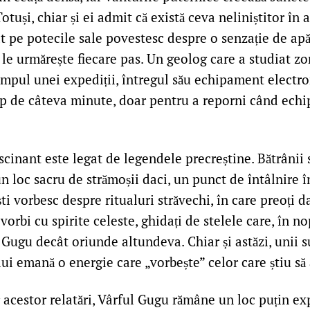
otuși, chiar și ei admit că există ceva neliniștitor în 
t pe potecile sale povestesc despre o senzație de apă
le urmărește fiecare pas. Un geolog care a studiat zon
timpul unei expediții, întregul său echipament electro
mp de câteva minute, doar pentru a reporni când echi
scinant este legat de legendele precreștine. Bătrânii
n loc sacru de strămoșii daci, un punct de întâlnire 
ti vorbesc despre ritualuri străvechi, în care preoți d
orbi cu spirite celeste, ghidați de stelele care, în no
Gugu decât oriunde altundeva. Chiar și astăzi, unii s
i emană o energie care „vorbește” celor care știu să 
 acestor relatări, Vârful Gugu rămâne un loc puțin ex