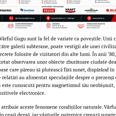
Vârful Gugu sunt la fel de variate ca poveștile. Unii
către galerii subterane, poate vestigii ale unei civiliz
ecrete folosite de vizitatori din alte lumi. În anii ’80
portat observarea unor obiecte zburătoare ciudate d
ase care păreau să plutească fără sunet, dispărând în
e relatări au alimentat speculațiile despre o prezență 
a este cunoscută pentru magnetismul său neobișnuit, 
ozitivele electronice.
 atribuie aceste fenomene condițiilor naturale. Vârf
în ceață densă, iar vânturile puternice creează sunete