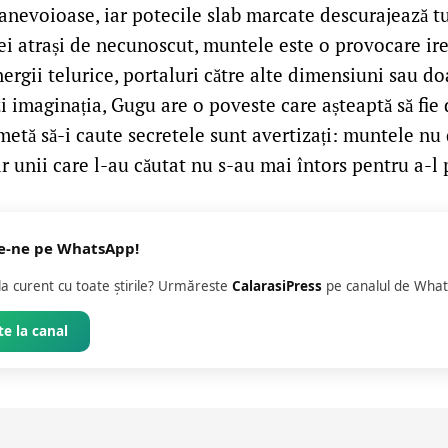
nevoioase, iar potecile slab marcate descurajează turi
ei atrași de necunoscut, muntele este o provocare irez
ergii telurice, portaluri către alte dimensiuni sau d
zi imaginația, Gugu are o poveste care așteaptă să fie
metă să-i caute secretele sunt avertizați: muntele nu
ar unii care l-au căutat nu s-au mai întors pentru a-l 
e-ne pe WhatsApp!
 la curent cu toate știrile? Urmăreste
CalarasiPress
pe canalul de What
e la canal