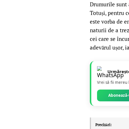
Drumurile sunt a
Totuși, pentru c
este vorba de en
naturii de a tre
cei care se încu
adevărul ușor, i
Urmăreșt
Vrei să fii mereu
Abonează-t
Precizări: