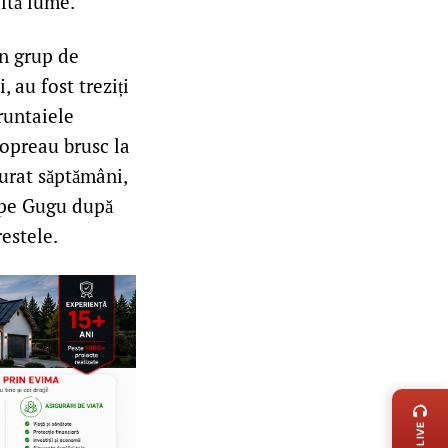
ltă lume.
un grup de
, au fost treziți
runtaiele
 opreau brusc la
durat săptămâni,
e pe Gugu după
restele.
LIVE 