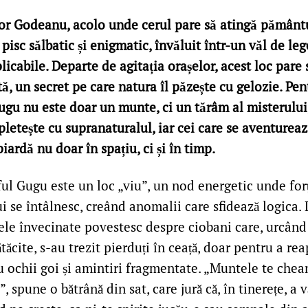
or Godeanu, acolo unde cerul pare să atingă pământul
pisc sălbatic și enigmatic, învăluit într-un văl de leg
icabile. Departe de agitația orașelor, acest loc pare
ă, un secret pe care natura îl păzește cu gelozie. Pen
Gugu nu este doar un munte, ci un tărâm al misterulu
pletește cu supranaturalul, iar cei care se aventurea
piardă nu doar în spațiu, ci și în timp.
ful Gugu este un loc „viu”, un nod energetic unde fo
i se întâlnesc, creând anomalii care sfidează logica. 
tele învecinate povestesc despre ciobani care, urcân
ătăcite, s-au trezit pierduți în ceață, doar pentru a re
cu ochii goi și amintiri fragmentate. „Muntele te chea
i”, spune o bătrână din sat, care jură că, în tinerețe, a