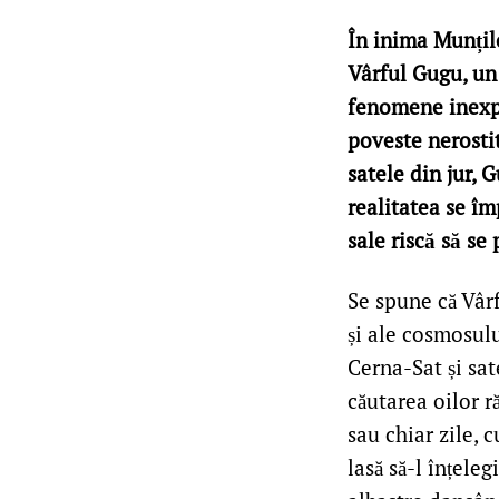
În inima Munțil
Vârful Gugu, un 
fenomene inexpl
poveste nerostit
satele din jur, 
realitatea se îm
sale riscă să se 
Se spune că Vâr
și ale cosmosulu
Cerna-Sat și sa
căutarea oilor r
sau chiar zile, 
lasă să-l înțeleg