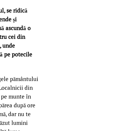
, se ridică
ende și
 să ascundă o
tru cei din
i, unde
ză pe potecile
rțele pământului
Localnicii din
d pe munte în
apărea după ore
mă, dar nu te
 văzut lumini