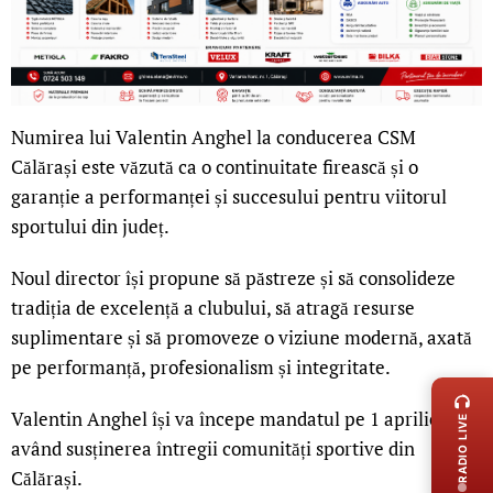
Numirea lui Valentin Anghel la conducerea CSM
Călărași este văzută ca o continuitate firească și o
garanție a performanței și succesului pentru viitorul
sportului din județ.
Noul director își propune să păstreze și să consolideze
tradiția de excelență a clubului, să atragă resurse
suplimentare și să promoveze o viziune modernă, axată
LIVE 
pe performanță, profesionalism și integritate.
Valentin Anghel își va începe mandatul pe 1 aprilie,
RADIO LIVE
având susținerea întregii comunități sportive din
Călărași.