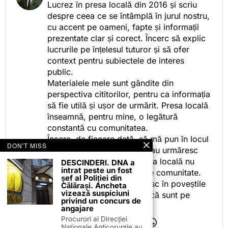
Lucrez în presa locală din 2016 și scriu
despre ceea ce se întâmplă în jurul nostru,
cu accent pe oameni, fapte și informații
prezentate clar și corect. Încerc să explic
lucrurile pe înțelesul tuturor și să ofer
context pentru subiectele de interes
public.
Materialele mele sunt gândite din
perspectiva cititorilor, pentru ca informația
să fie utilă și ușor de urmărit. Presa locală
înseamnă, pentru mine, o legătură
constantă cu comunitatea.
Încerc, de fiecare dată, să mă pun în locul
DON'T MISS
celor care citesc, privesc sau urmăresc
ceea ce fac. Pentru că presa locală nu
DESCINDERI. DNA a
intrat peste un fost
este despre mine, ci despre comunitate.
șef al Poliției din
Iar dacă oamenii se regăsesc în poveștile
Călărași. Ancheta
vizează suspiciuni
pe care le spun, înseamnă că sunt pe
privind un concurs de
drumul bun.
angajare
Procurori ai Direcției
Naționale Anticorupție au