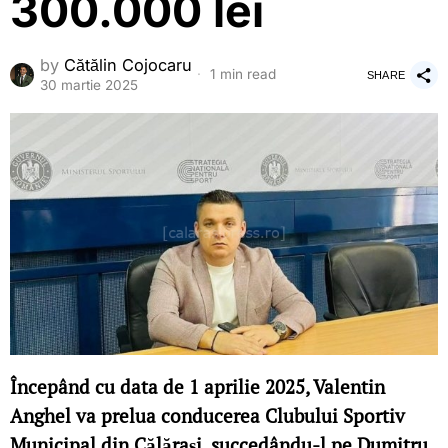
300.000 lei
by
Cătălin Cojocaru
1 min read
SHARE
30 martie 2025
Începând cu data de 1 aprilie 2025, Valentin
Anghel va prelua conducerea Clubului Sportiv
Municipal din Călărași, succedându-l pe Dumitru