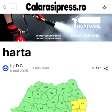
harta
by
D.G
1 min read
SHARE
9 mai 2025