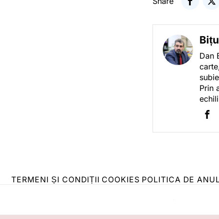
Share
Biț
Dan B
carte
subie
Prin 
echil
TERMENI ȘI CONDIȚII
COOKIES
POLITICA DE ANU