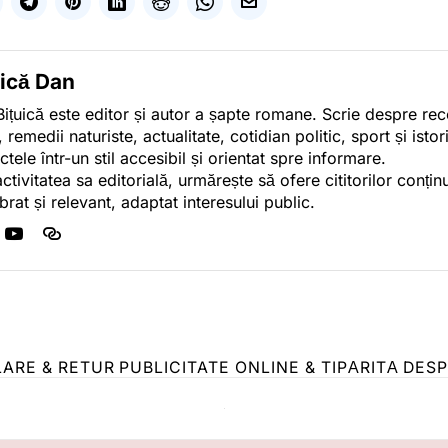
uică Dan
ițuică este editor și autor a șapte romane. Scrie despre r
, remedii naturiste, actualitate, cotidian politic, sport și ist
ctele într-un stil accesibil și orientat spre informare.
activitatea sa editorială, urmărește să ofere cititorilor conținu
ibrat și relevant, adaptat interesului public.
LARE & RETUR
PUBLICITATE ONLINE & TIPĂRITĂ
DESP