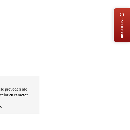
LIVE 
RADIO LIVE
ele prevederi ale
telor cu caracter
e.