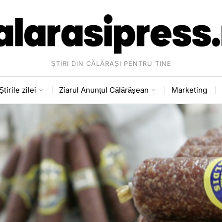
ȘTIRI DIN CĂLĂRAȘI PENTRU TINE
Știrile zilei
Ziarul Anunțul Călărășean
Marketing