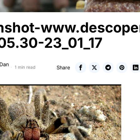
nshot-www.descoper
05.30-23_01_17
 Dan
Share
1 min read