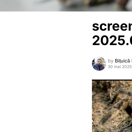
scree
2025.
by
Bițuică
30 mai 2025