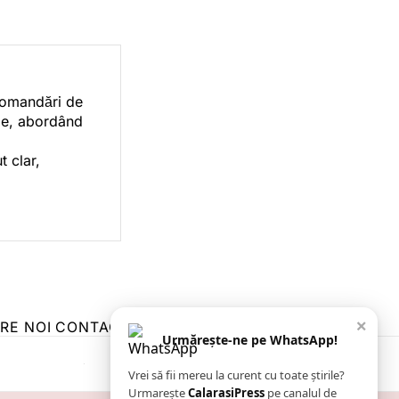
ecomandări de
orie, abordând
t clar,
×
RE NOI
CONTACT
ZIARUL ANUNȚUL CĂLĂRĂȘEAN
Urmărește-ne pe WhatsApp!
Vrei să fii mereu la curent cu toate știrile?
Urmarește
CalarasiPress
pe canalul de