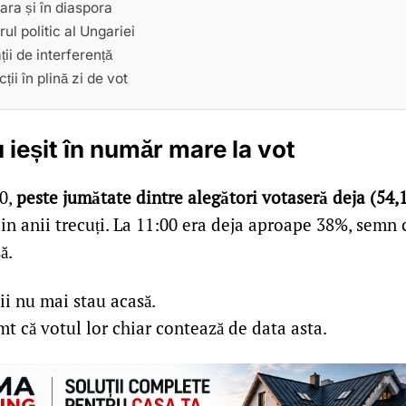
țara și în diaspora
rul politic al Ungariei
ii de interferență
ții în plină zi de vot
 ieșit în număr mare la vot
00,
peste jumătate dintre alegători votaseră deja (54,
in anii trecuți. La 11:00 era deja aproape 38%, semn 
ă.
ii nu mai stau acasă.
mt că votul lor chiar contează de data asta.