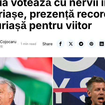
a votează cu nervii î
riașe, prezență recor
riașă pentru viitor
 Cojocaru
Share
1 min read
26