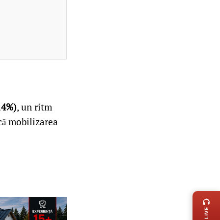
14%)
, un ritm
că mobilizarea
LIVE 