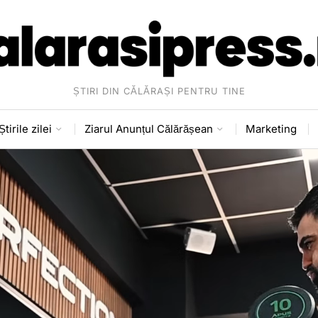
ȘTIRI DIN CĂLĂRAȘI PENTRU TINE
Știrile zilei
Ziarul Anunțul Călărășean
Marketing