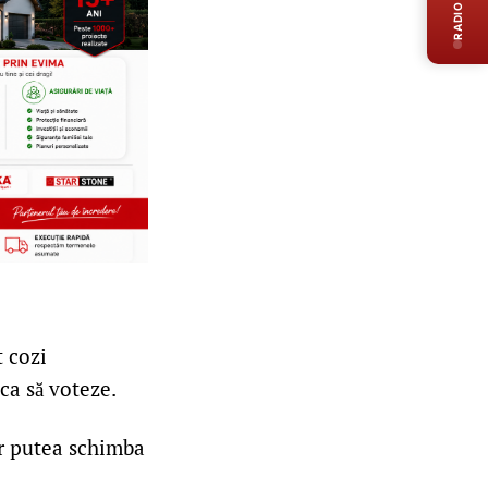
RADIO LIVE
t cozi
ca să voteze.
ar putea schimba