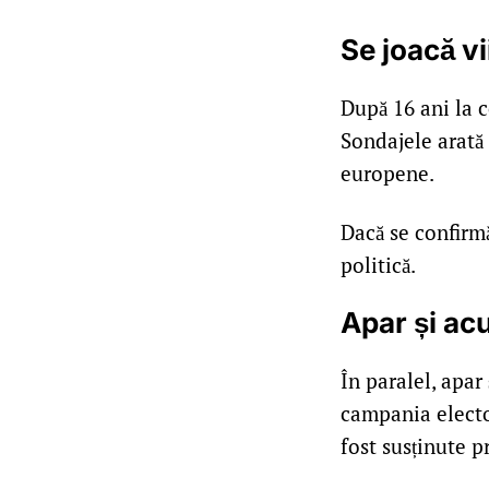
Se joacă vi
După 16 ani la c
Sondajele arată 
europene.
Dacă se confirmă
politică.
Apar și acu
În paralel, apar
campania elector
fost susținute p