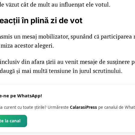
e văzut cât de mult au influențat ele votul.
eacții în plină zi de vot
nsmis un mesaj mobilizator, spunând că participarea 
 miza acestor alegeri.
 inclusiv din afara țării au venit mesaje de susținere 
daugă și mai multă tensiune în jurul scrutinului.
e-ne pe WhatsApp!
 la curent cu toate știrile? Urmăreste
CalarasiPress
pe canalul de What
e la canal