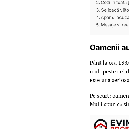
Cozi în toată 
Se joacă viito
Apar și acuzaț
Mesaje și reac
Oamenii au
Până la ora 13:
mult peste cel d
este una serioas
Pe scurt: oamen
Mulți spun că si