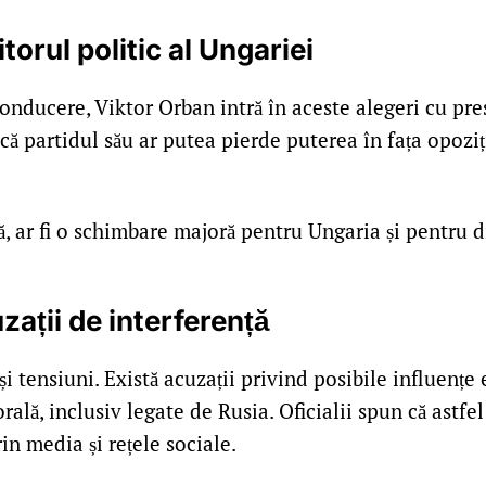
itorul politic al Ungariei
onducere, Viktor Orban intră în aceste alegeri cu pr
că partidul său ar putea pierde puterea în fața opoziț
, ar fi o schimbare majoră pentru Ungaria și pentru di
zații de interferență
 și tensiuni. Există acuzații privind posibile influențe
ală, inclusiv legate de Rusia. Oficialii spun că astfel 
rin media și rețele sociale.