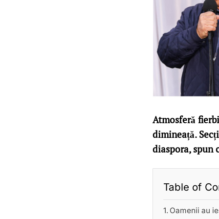
Atmosferă fierbi
dimineață. Secții
diaspora, spun c
Table of Co
Oamenii au ie