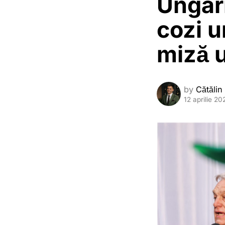
Ungari
cozi u
miză u
by
Cătălin
12 aprilie 20