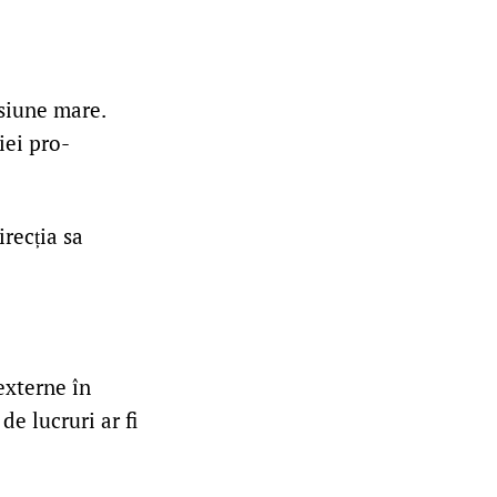
esiune mare.
iei pro-
recția sa
 externe în
de lucruri ar fi