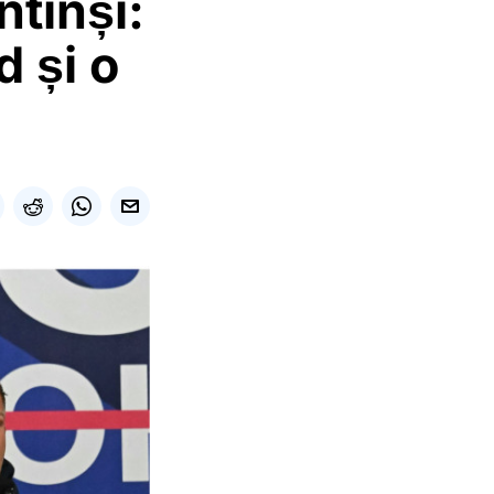
ntinși:
d și o