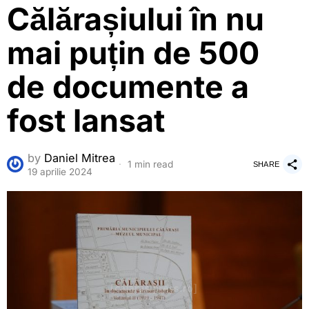
Călărașiului în nu
mai puțin de 500
de documente a
fost lansat
by
Daniel Mitrea
1 min read
SHARE
19 aprilie 2024