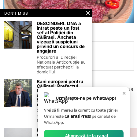
DON'T MISS
DESCINDERI. DNA a
intrat peste un fost
șef al Poliției din
Călărași. Ancheta
vizează suspiciuni
privind un concurs de
Daniel Mitrea
angajare
Procurori ai Direcției
Naționale Anticorupție au
efectuat percheziții la
domiciliul
Bani europeni pentru
Călărași: Prefectul
TERMENI ȘI CONDIȚII
COOKIES
POLITICA DE ANULARE & RETUR
Laurențiu State anunță
×
PUBLICITATE ONLINE & TIPĂRITĂ
DESPRE NOI
CONTACT
colaborarea cu ADR
Urmărește-ne pe WhatsApp!
Sud-Muntenia pentru
ZIARUL ANUNȚUL CĂLĂRĂȘEAN
noi finanțări
Vrei să fii mereu la curent cu toate știrile?
Călărașul se pregătește
să intre pe harta
Urmarește
CalarasiPress
pe canalul de
finanțărilor europene, cu
WhatsApp.
Ultimă oră! O porțiune
din A2 a fost închisă
Abonează-te la canal