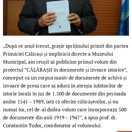
„După ce anul trecut, grație sprijinului primit din partea
Primăriei Călărași și implicării directe a Muzeului
Municipal, am reușit să publicăm primul volum din
proiectul ”CĂLĂRAȘII în documente și izvoare istorice”,
conceput ca un corpus masiv de documente de arhivă și
izvoare de presă care să aducă în atenția iubitorilor de
istorie locală în jur de 1.500 de documente din perioada
anilor 1541 – 1989, iată că oferim călărășenilor, și nu
numai lor, cel de-al doilea volum care încorporează 500
de documente din anii 1919 – 1947”, a spus prof. dr.
Constantin Tudor, coordonator al volumului.
LIVE 