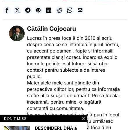
Cătălin Cojocaru
Lucrez în presa locală din 2016 și scriu
despre ceea ce se întâmplă în jurul nostru,
cu accent pe oameni, fapte și informații
prezentate clar și corect. Încerc să explic
lucrurile pe înțelesul tuturor și să ofer
context pentru subiectele de interes
public.
Materialele mele sunt gândite din
perspectiva cititorilor, pentru ca informația
să fie utilă și ușor de urmărit. Presa locală
înseamnă, pentru mine, o legătură
constantă cu comunitatea.
Încerc, de fiecare dată, să mă pun în locul
DON'T MISS
celor care citesc, privesc sau urmăresc
ceea ce fac. Pentru că presa locală nu
DESCINDERI. DNA a