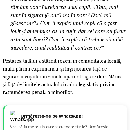
rămâne doar întrebarea unui copil: «Tata, mai
sunt în siguranță dacă ies în parc? Dacă mă
găsesc iar?» Cum îi explici unui copil că a fost
lovit și amenințat cu un cuțit, dar cei care au făcut
asta sunt liberi? Cum îi explici că trebuie să aibă
încredere, când realitatea îl contrazice?”
Postarea tatălui a stârnit reacții în comunitatea locală,
mulți părinți exprimându-și îngrijorarea față de
siguranța copiilor în zonele aparent sigure din Călărași
și față de limitele actualului cadru legislativ privind
răspunderea penală a minorilor.
Urmărește-ne pe WhatsApp!
Vrei să fii mereu la curent cu toate știrile? Urmăreste