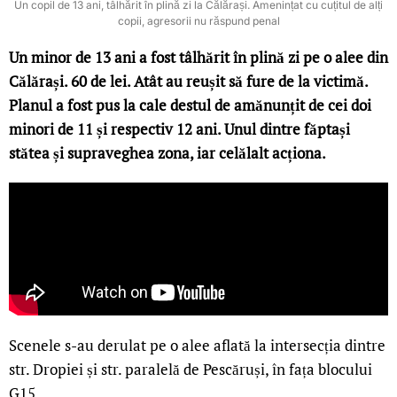
Un copil de 13 ani, tâlhărit în plină zi la Călărași. Amenințat cu cuțitul de alți
copii, agresorii nu răspund penal
Un minor de 13 ani a fost tâlhărit în plină zi pe o alee din
Călărași. 60 de lei. Atât au reușit să fure de la victimă.
Planul a fost pus la cale destul de amănunțit de cei doi
minori de 11 și respectiv 12 ani. Unul dintre făptași
stătea și supraveghea zona, iar celălalt acționa.
Scenele s-au derulat pe o alee aflată la intersecția dintre
str. Dropiei și str. paralelă de Pescăruși, în fața blocului
G15.