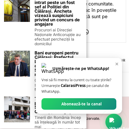
intrat peste un fost
este despre mine, ci despre comunitate.
șef al Poliției din
Iar dacă oamenii se regăsesc în poveștile
Călărași. Ancheta
vizează suspiciuni
pe care le spun, înseamnă că sunt pe
privind un concurs de
drumul bun.
angajare
Procurori ai Direcției
Naționale Anticorupție au
efectuat percheziții la
domiciliul
Bani europeni pentru
Călărași: Prefectul
TERMENI ȘI CONDIȚII
COOKIES
POLITICA DE ANULARE & RETUR
Laurențiu State anunță
×
PUBLICITATE ONLINE & TIPĂRITĂ
DESPRE NOI
CONTACT
colaborarea cu ADR
Urmărește-ne pe WhatsApp!
Sud-Muntenia pentru
ZIARUL ANUNȚUL CĂLĂRĂȘEAN
noi finanțări
Vrei să fii mereu la curent cu toate știrile?
Călărașul se pregătește
să intre pe harta
Urmarește
CalarasiPress
pe canalul de
finanțărilor europene, cu
WhatsApp.
Tabără de pregătire
politică a Tineretului
Abonează-te la canal
Social-Democrat
Călărași, la Argeș
Tinerii din România încep
©
2026
- Toate drepturile sunt rezervate.
să înțeleagă în număr tot
mai