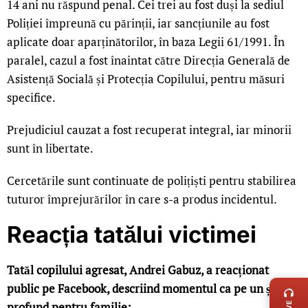
14 ani nu răspund penal. Cei trei au fost duși la sediul
Poliției împreună cu părinții, iar sancțiunile au fost
aplicate doar aparținătorilor, în baza Legii 61/1991. În
paralel, cazul a fost înaintat către Direcția Generală de
Asistență Socială și Protecția Copilului, pentru măsuri
specifice.
Prejudiciul cauzat a fost recuperat integral, iar minorii
sunt în libertate.
Cercetările sunt continuate de polițiști pentru stabilirea
tuturor împrejurărilor în care s-a produs incidentul.
Reacția tatălui victimei
LIVE 
Tatăl copilului agresat, Andrei Gabuz, a reacționat
public pe Facebook, descriind momentul ca pe un șoc
profund pentru familie: