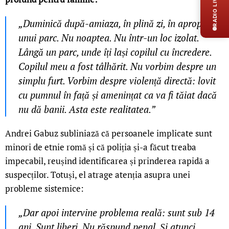
RADIO LIVE
„Duminică după-amiaza, în plină zi, în apropierea
unui parc. Nu noaptea. Nu într-un loc izolat.
Lângă un parc, unde îți lași copilul cu încredere.
Copilul meu a fost tâlhărit. Nu vorbim despre un
simplu furt. Vorbim despre violență directă: lovit
cu pumnul în față și amenințat ca va fi tăiat dacă
nu dă banii. Asta este realitatea.”
Andrei Gabuz subliniază că persoanele implicate sunt
minori de etnie romă și că poliția și-a făcut treaba
impecabil, reușind identificarea și prinderea rapidă a
suspecților. Totuși, el atrage atenția asupra unei
probleme sistemice:
„Dar apoi intervine problema reală: sunt sub 14
ani. Sunt liberi. Nu răspund penal. Și atunci