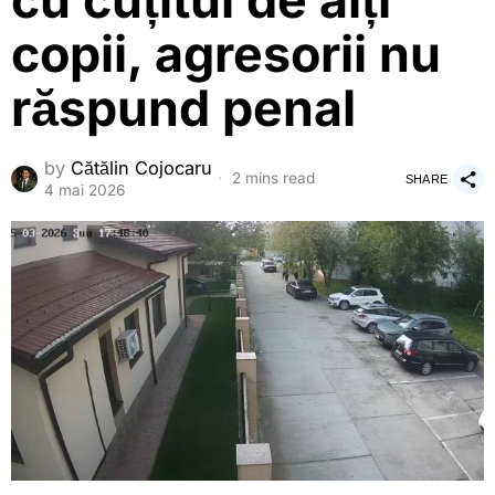
cu cuțitul de alți
copii, agresorii nu
răspund penal
by
Cătălin Cojocaru
2 mins read
SHARE
4 mai 2026