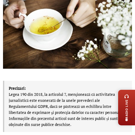
LIVE 
Precizări:
Legea 190 din 2018, la articolul 7, menţionează că activitatea
jurnalistică este exonerată de la unele prevederi ale
RADIO LIVE
Regulamentului GDPR, dacă se păstrează un echilibru între
libertatea de exprimare şi protecţia datelor cu caracter personal.
Informațiile din prezentul articol sunt de interes public și sunt
obținute din surse publice deschise.