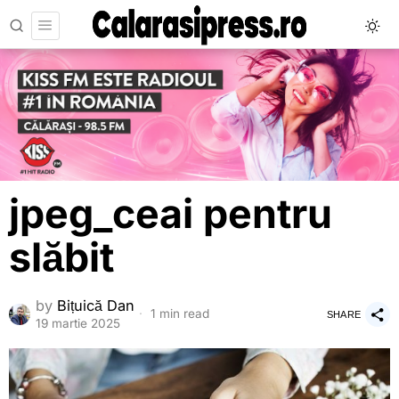
jpeg_ceai pentru
slăbit
by
Bițuică Dan
1 min read
SHARE
19 martie 2025