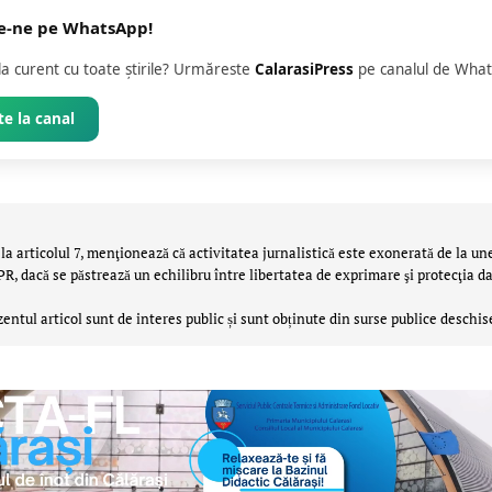
e-ne pe WhatsApp!
 la curent cu toate știrile? Urmăreste
CalarasiPress
pe canalul de What
e la canal
la articolul 7, menţionează că activitatea jurnalistică este exonerată de la un
 dacă se păstrează un echilibru între libertatea de exprimare şi protecţia da
zentul articol sunt de interes public și sunt obținute din surse publice deschis