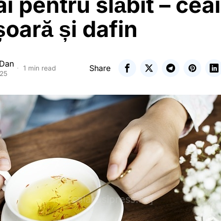
i pentru slăbit – cea
șoară și dafin
 Dan
Share
1 min read
025