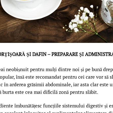
ORŢIŞOARĂ ŞI DAFIN – PREPARARE ŞI ADMINISTR
ai neobișnuit pentru mulți dintre noi și pe bună dre
opular, însă este recomandat pentru cei care vor să s
c în arderea grăsimii abdominale, iar asta clar este u
 burta este cea mai dificilă zonă pentru slăbit.
iente îmbunătățesc funcțiile sistemului digestiv și est