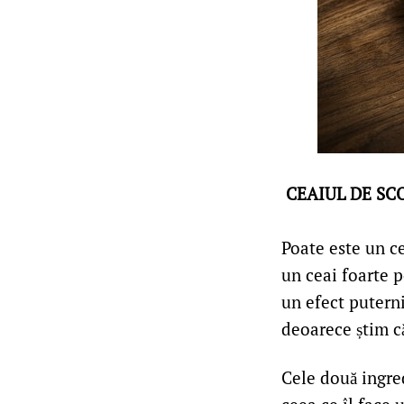
CEAIUL DE SC
Poate este un ce
un ceai foarte p
un efect puterni
deoarece știm că
Cele două ingred