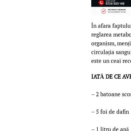
În afara faptului
reglarea metabol
organism, menți
circulația sangu
este un ceai re
IATĂ DE CE AV
– 2 batoane scor
– 5 foi de dafin
– 1 litru de apă