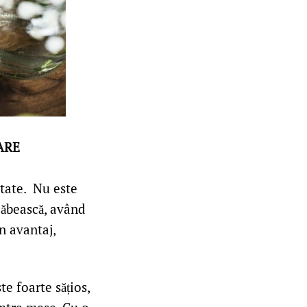
ARE
ptate. Nu este
lăbească, având
n avantaj,
e foarte sățios,