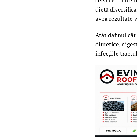
ceea ce îl face 
dietă diversific
avea rezultate v
Atât dafinul cât
diuretice, diges
infecțiile tractu