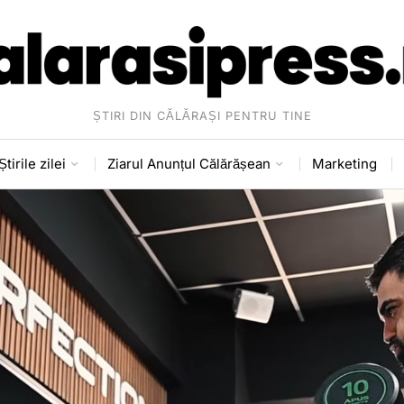
ȘTIRI DIN CĂLĂRAȘI PENTRU TINE
Știrile zilei
Ziarul Anunțul Călărășean
Marketing