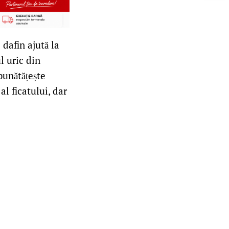
 dafin ajută la
l uric din
bunătățește
l ficatului, dar