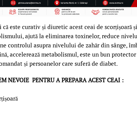
 că este curativ și diuretic acest ceai de scorțișoară și
ismului, ajută la eliminarea toxinelor, reduce nivelu
ne controlul asupra nivelului de zahăr din sânge, îm
ină, accelerează metabolismul, este un bun protector a
comandat și persoanelor care suferă de diabet.
EM NEVOIE PENTRU A PREPARA ACEST CEAI :
țișoară