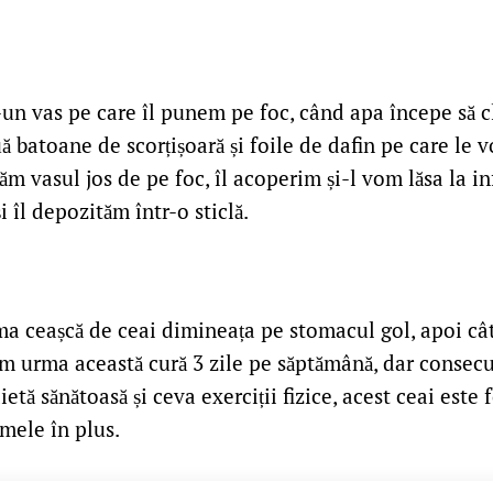
un vas pe care îl punem pe foc, când apa începe să 
 batoane de scorțișoară și foile de dafin pe care le v
ăm vasul jos de pe foc, îl acoperim și-l vom lăsa la in
i îl depozităm într-o sticlă.
a ceașcă de ceai dimineața pe stomacul gol, apoi câ
m urma această cură 3 zile pe săptămână, dar consecut
etă sănătoasă și ceva exerciții fizice, acest ceai este 
mele în plus.