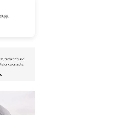
sApp.
ele prevederi ale
telor cu caracter
e.