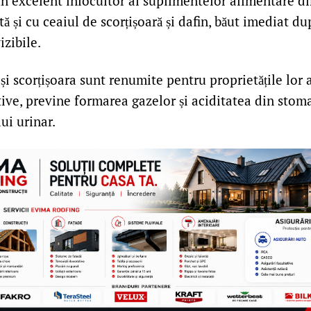
un excelent înlocuitor al suplimentelor alimentare d
ată și cu ceaiul de scorțișoară și dafin, băut imediat 
izibile.
 și scorțișoara sunt renumite pentru proprietățile lor 
tive, previne formarea gazelor și aciditatea din stoma
lui urinar.