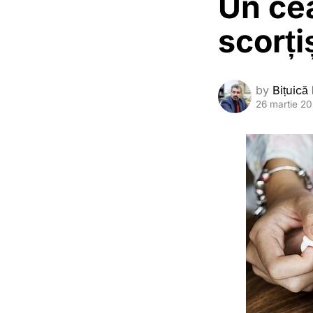
Un cea
scorți
by
Bițuică
26 martie 2