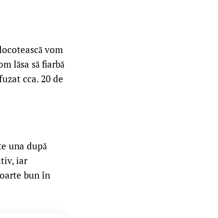
clocotească vom
om lăsa să fiarbă
fuzat cca. 20 de
te una după
iv, iar
foarte bun în