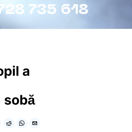
pil a
n sobă