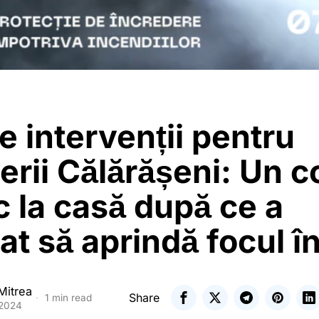
e intervenții pentru
rii Călărășeni: Un co
c la casă după ce a
at să aprindă focul î
Mitrea
Share
1 min read
 2024