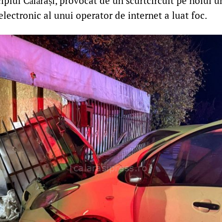
ipiul Călărași, provocat de un scurtcircuit pe holul 
lectronic al unui operator de internet a luat foc.