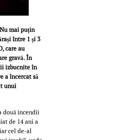
 Nu mai puțin
ași între 1 și 3
D, care au
are gravă. În
i izbucnite în
e a încercat să
it unui
 a două incendii
iat de 14 ani a
iar cel de-al