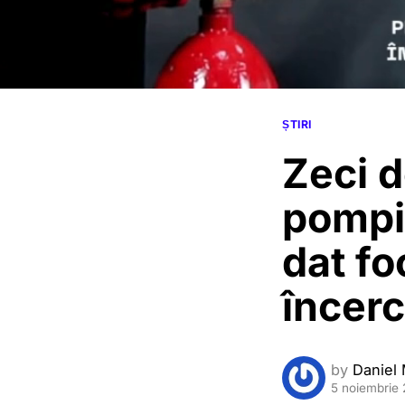
ȘTIRI
Zeci d
pompie
dat fo
încerc
by
Daniel 
5 noiembrie