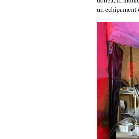
doilea, în munic
un echipament e