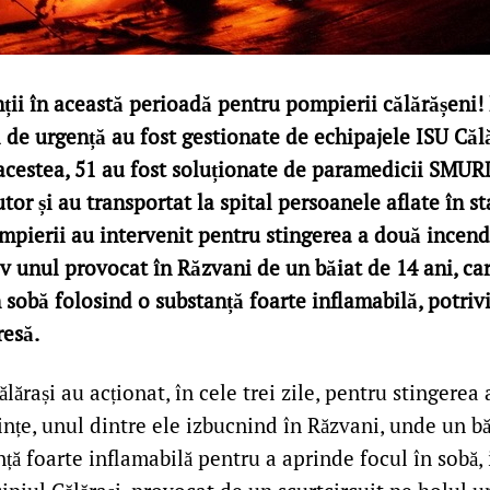
nții în această perioadă pentru pompierii călărășeni!
i de urgență au fost gestionate de echipajele ISU Călăr
acestea, 51 au fost soluționate de paramedicii SMUR
tor și au transportat la spital persoanele aflate în st
mpierii au intervenit pentru stingerea a două incendi
iv unul provocat în Răzvani de un băiat de 14 ani, car
 sobă folosind o substanță foarte inflamabilă, potriv
resă.
lărași au acționat, în cele trei zile, pentru stingerea
nțe, unul dintre ele izbucnind în Răzvani, unde un bă
nță foarte inflamabilă pentru a aprinde focul în sobă, 