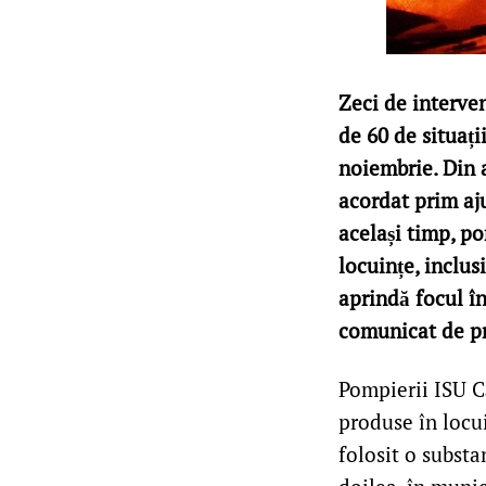
Zeci de interve
de 60 de situați
noiembrie. Din 
acordat prim aju
același timp, po
locuințe, inclus
aprindă focul în
comunicat de p
Pompierii ISU Că
produse în locui
folosit o substa