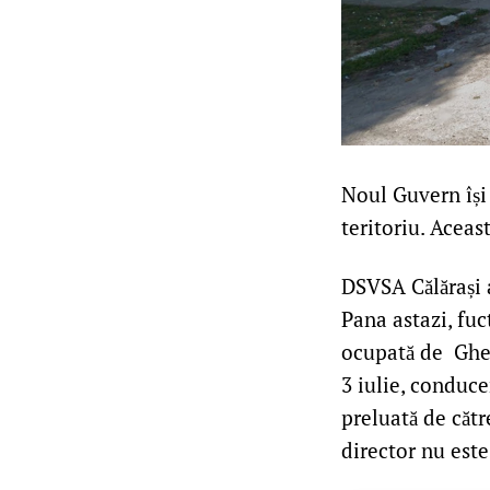
Noul Guvern își 
teritoriu. Aceas
DSVSA Călărași 
Pana astazi, fu
ocupată de Gheo
3 iulie, conducer
preluată de cătr
director nu este 