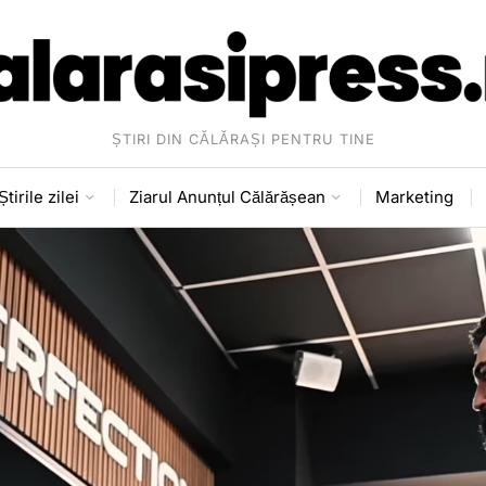
ȘTIRI DIN CĂLĂRAȘI PENTRU TINE
Știrile zilei
Ziarul Anunțul Călărășean
Marketing