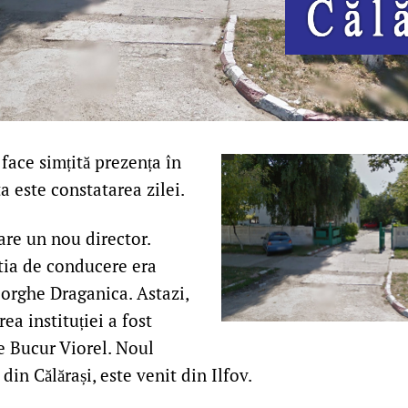
face simțită prezența în
ta este constatarea zilei.
are un nou director.
ctia de conducere era
rghe Draganica. Astazi,
ea instituției a fost
e Bucur Viorel. Noul
din Călărași, este venit din Ilfov.