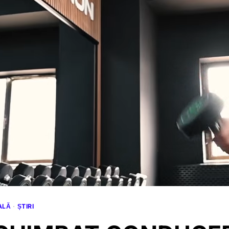
ALĂ
·
ȘTIRI