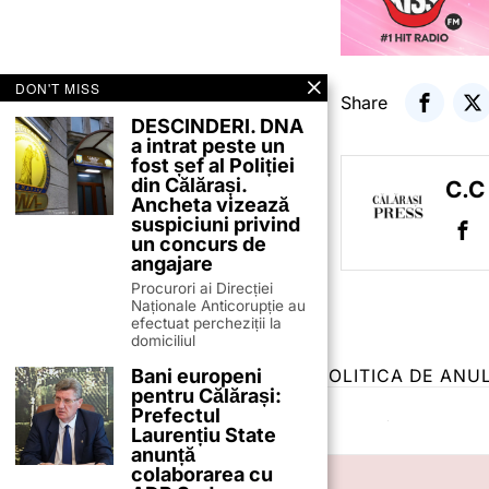
DON'T MISS
Share
DESCINDERI. DNA
a intrat peste un
fost șef al Poliției
din Călărași.
C.C
Ancheta vizează
suspiciuni privind
un concurs de
angajare
Procurori ai Direcției
Naționale Anticorupție au
efectuat percheziții la
domiciliul
Bani europeni
TERMENI ȘI CONDIȚII
COOKIES
POLITICA DE ANU
pentru Călărași:
Prefectul
Laurențiu State
anunță
colaborarea cu