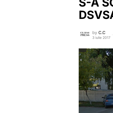
S-A 
DSVS
by
C.C
3 iulie 2017