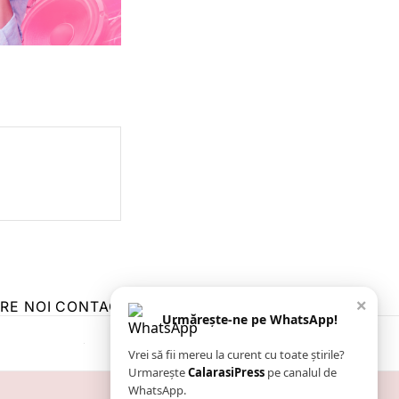
×
RE NOI
CONTACT
ZIARUL ANUNȚUL CĂLĂRĂȘEAN
Urmărește-ne pe WhatsApp!
Vrei să fii mereu la curent cu toate știrile?
Urmarește
CalarasiPress
pe canalul de
WhatsApp.