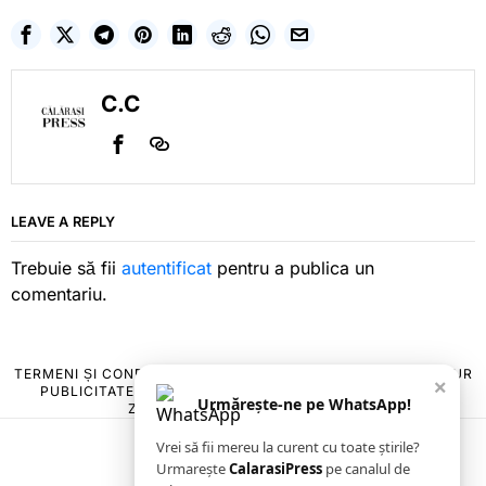
C.C
LEAVE A REPLY
Trebuie să fii
autentificat
pentru a publica un
comentariu.
TERMENI ȘI CONDIȚII
COOKIES
POLITICA DE ANULARE & RETUR
×
PUBLICITATE ONLINE & TIPĂRITĂ
DESPRE NOI
CONTACT
Urmărește-ne pe WhatsApp!
ZIARUL ANUNȚUL CĂLĂRĂȘEAN
Vrei să fii mereu la curent cu toate știrile?
Urmarește
CalarasiPress
pe canalul de