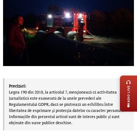
LIVE 
Precizări:
RADIO LIVE
Legea 190 din 2018, la articolul 7, menţionează că activitatea
jurnalistică este exonerată de la unele prevederi ale
Regulamentului GDPR, dacă se păstrează un echilibru între
libertatea de exprimare şi protecţia datelor cu caracter personal.
Informațiile din prezentul articol sunt de interes public și sunt
obținute din surse publice deschise.