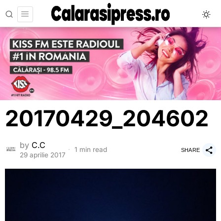
20170429_204602
by
C.C
1 min read
SHARE
29 aprilie 2017