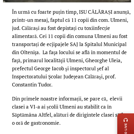
În urmă cu foarte puțin timp, ISU CĂLĂRAȘI anunță,
printr-un mesaj, faptul că 11 copii din com. Ulmeni,
jud. Călărași au fost depistați cu toxiinfecție
alimentară. Cei 11 copii din comuna Ulmeni au fost
transportați de ecjipajele SAJ la Spitalul Municipal
din Olteniţa. La faţa locului se află în momentul de
faţă, primarul localităţii Ulmeni, Gheorghe Uleia,
prefectul George Iacob şi inspectorul şef al
Inspectoratului Şcolar Judeţean Călăraşi, prof.
Constantin Tudor.
Din primele noastre informații, se pare că, elevii
clasei a VI-a ai școlii Ulmeni au stabilit ca în
LIVE 
Săptămâna Altfel, alături de dirigintele clasei să facă
o oră de gastronomie.
RADIO LIVE