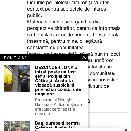
lucrurile pe înțelesul tuturor și să ofer
context pentru subiectele de interes
public.
Materialele mele sunt gândite din
perspectiva cititorilor, pentru ca informația
să fie utilă și ușor de urmărit. Presa locală
înseamnă, pentru mine, o legătură
constantă cu comunitatea.
Încerc, de fiecare dată, să mă pun în locul
DON'T MISS
celor care citesc, privesc sau urmăresc
ceea ce fac. Pentru că presa locală nu
DESCINDERI. DNA a
intrat peste un fost
este despre mine, ci despre comunitate.
șef al Poliției din
Iar dacă oamenii se regăsesc în poveștile
Călărași. Ancheta
vizează suspiciuni
pe care le spun, înseamnă că sunt pe
privind un concurs de
drumul bun.
angajare
Procurori ai Direcției
Naționale Anticorupție au
efectuat percheziții la
domiciliul
Bani europeni pentru
Călărași: Prefectul
TERMENI ȘI CONDIȚII
COOKIES
POLITICA DE ANULARE & RETUR