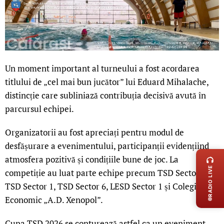
Un moment important al turneului a fost acordarea
titlului de „cel mai bun jucător” lui Eduard Mihalache,
distincție care subliniază contribuția decisivă avută în
parcursul echipei.
Organizatorii au fost apreciați pentru modul de
LIVE 
desfășurare a evenimentului, participanții evidențiind
atmosfera pozitivă și condițiile bune de joc. La
RADIO LIVE
competiție au luat parte echipe precum TSD Sector 3,
TSD Sector 1, TSD Sector 6, LESD Sector 1 și Colegiul
Economic „A.D. Xenopol”.
Cupa TSD 2026 se conturează astfel ca un eveniment