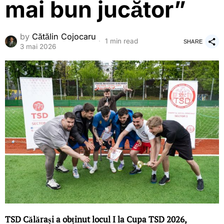
mai bun jucător”
by
Cătălin Cojocaru
1 min read
SHARE
3 mai 2026
TSD Călărași a obținut locul I la Cupa TSD 2026,