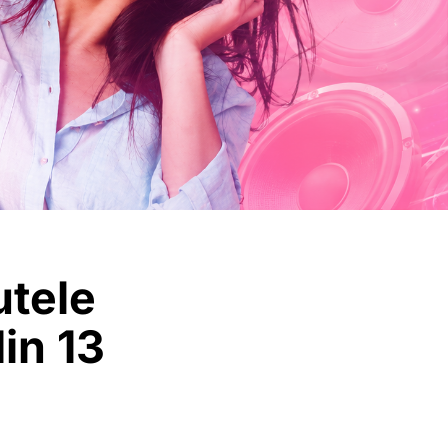
utele
din 13