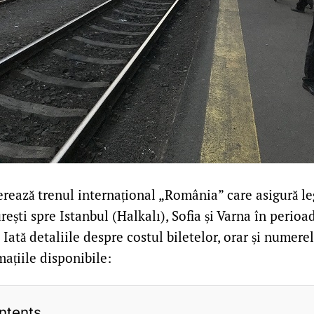
rează trenul internațional „România” care asigură le
rești spre Istanbul (Halkalı), Sofia și Varna în perioa
Iată detaliile despre costul biletelor, orar și numerel
ațiile disponibile:
ntents