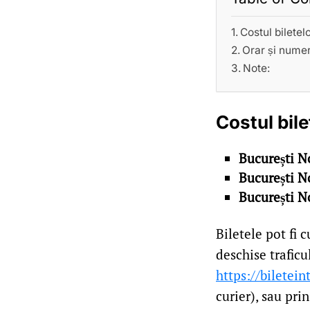
Costul biletel
Orar și numer
Note:
Costul bile
București No
București No
București N
Biletele pot fi 
deschise traficu
https://biletein
curier), sau pri