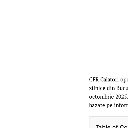
CFR Călători ope
zilnice din Bucu
octombrie 2025. 
bazate pe inform
Table of Co