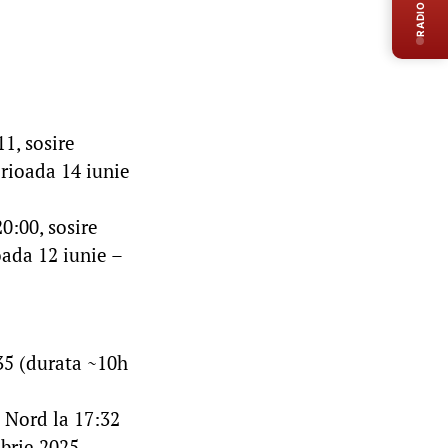
RADIO LIVE
1, sosire
erioada 14 iunie
0:00, sosire
oada 12 iunie –
:35 (durata ~10h
i Nord la 17:32
brie 2025.