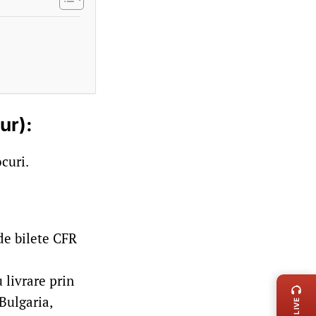
ur):
curi.
 de bilete CFR
LIVE 
 livrare prin
 Bulgaria,