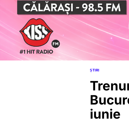
ȘTIRI
Trenur
Bucure
iunie