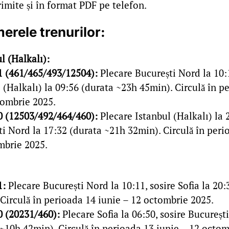
primite și în format PDF pe telefon.
erele trenurilor:
l (Halkalı):
1 (461/465/493/12504):
Plecare București Nord la 10:1
 (Halkalı) la 09:56 (durata ~23h 45min). Circulă în p
tombrie 2025.
0 (12503/492/464/460):
Plecare Istanbul (Halkalı) la 2
i Nord la 17:32 (durata ~21h 32min). Circulă în peri
mbrie 2025.
1:
Plecare București Nord la 10:11, sosire Sofia la 20
Circulă în perioada 14 iunie – 12 octombrie 2025.
0 (20231/460):
Plecare Sofia la 06:50, sosire Bucureșt
~10h 42min). Circulă în perioada 13 iunie – 12 octom