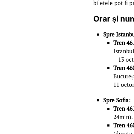
biletele pot fi 
Orar și num
Spre Istanbu
Tren 46
Istanbul
– 13 oc
Tren 46
Bucureșt
11 octo
Spre Sofia:
Tren 46
24min). 
Tren 46
(durata 