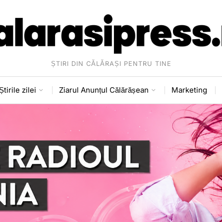
ȘTIRI DIN CĂLĂRAȘI PENTRU TINE
Știrile zilei
Ziarul Anunțul Călărășean
Marketing