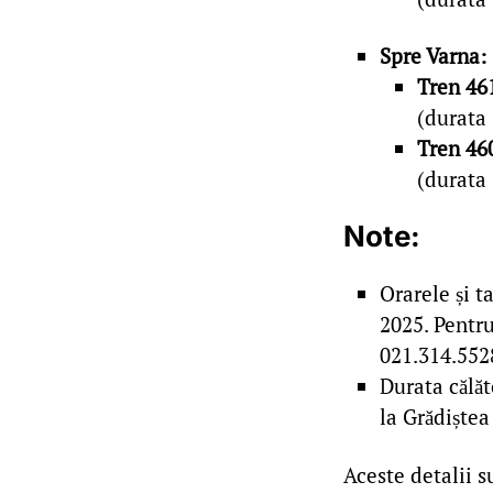
Spre Varna:
Tren 46
(durata 
Tren 46
(durata 
Note:
Orarele și t
2025. Pentru
021.314.5528
Durata călăt
la Grădiștea
Aceste detalii s