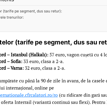
or (tarife pe segment, dus sau retur):
ele trenurilor:
telor (tarife pe segment, dus sau ret
rd – Istanbul (Halkalı):
57 euro, vagon cușetă cu 4 lo
rd – Sofia:
33 euro, clasa a 2-a.
ord – Varna:
32 euro, clasa a 2-a.
cumpărate cu până la 90 de zile în avans, de la casele
lui internațional, online pe
ternationale.cfrcalatori.ro/ro
(cu ridicare din gară sau
n oferta Interrail (variantă continuă sau flexi). Pentru