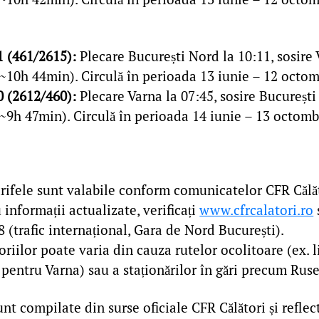
1 (461/2615):
Plecare București Nord la 10:11, sosire 
~10h 44min). Circulă în perioada 13 iunie – 12 octom
0 (2612/460):
Plecare Varna la 07:45, sosire București
~9h 47min). Circulă în perioada 14 iunie – 13 octomb
arifele sunt valabile conform comunicatelor CFR Călă
 informații actualizate, verificați
www.cfrcalatori.ro
 (trafic internațional, Gara de Nord București).
oriilor poate varia din cauza rutelor ocolitoare (ex. 
 pentru Varna) sau a staționărilor în gări precum Ruse
unt compilate din surse oficiale CFR Călători și reflec