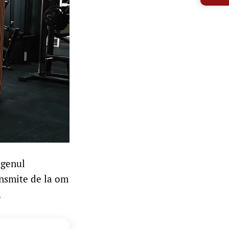
 genul
ransmite de la om
.