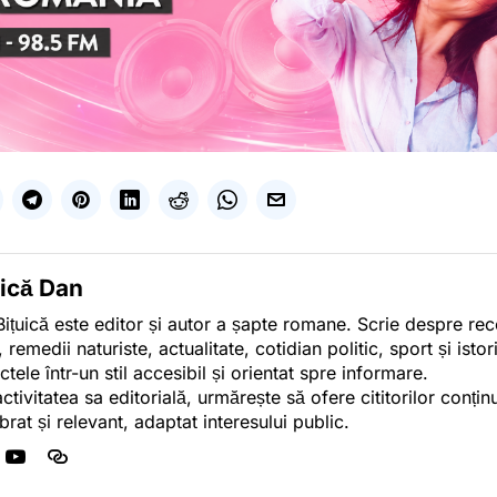
uică Dan
ițuică este editor și autor a șapte romane. Scrie despre r
, remedii naturiste, actualitate, cotidian politic, sport și ist
ctele într-un stil accesibil și orientat spre informare.
activitatea sa editorială, urmărește să ofere cititorilor conținu
ibrat și relevant, adaptat interesului public.