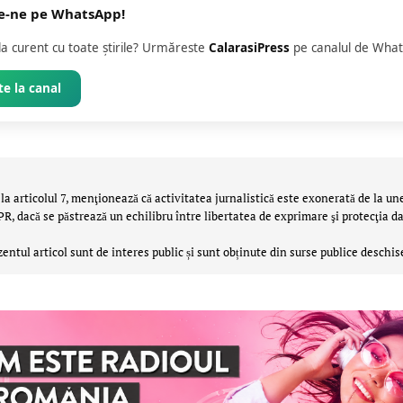
e-ne pe WhatsApp!
 la curent cu toate știrile? Urmăreste
CalarasiPress
pe canalul de What
e la canal
la articolul 7, menţionează că activitatea jurnalistică este exonerată de la un
 dacă se păstrează un echilibru între libertatea de exprimare şi protecţia da
zentul articol sunt de interes public și sunt obținute din surse publice deschis