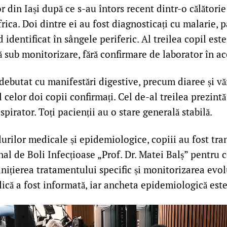
r din Iași după ce s-au întors recent dintr-o călătorie
ica. Doi dintre ei au fost diagnosticați cu malarie, p
d identificat în sângele periferic. Al treilea copil est
lă sub monitorizare, fără confirmare de laborator în 
ebutat cu manifestări digestive, precum diaree și vă
l celor doi copii confirmați. Cel de-al treilea prezin
spirator. Toți pacienții au o stare generală stabilă.
ilor medicale și epidemiologice, copiii au fost tran
nal de Boli Infecțioase „Prof. Dr. Matei Balș” pentru
inițierea tratamentului specific și monitorizarea evolu
ică a fost informată, iar ancheta epidemiologică este