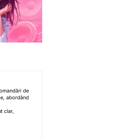
ecomandări de
orie, abordând
t clar,