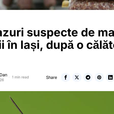
azuri suspecte de ma
i în Iași, după o călăt
 Dan
Share
1 min read
026