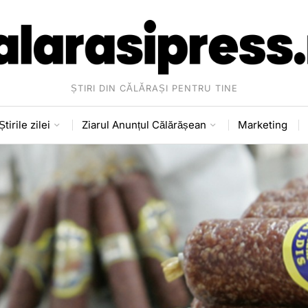
ȘTIRI DIN CĂLĂRAȘI PENTRU TINE
Știrile zilei
Ziarul Anunțul Călărășean
Marketing