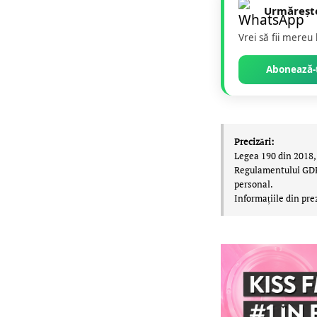
Urmăreșt
Vrei să fii mereu
Abonează-t
Precizări:
Legea 190 din 2018, 
Regulamentului GDPR,
personal.
Informațiile din pre