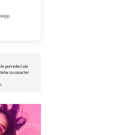
sApp.
ele prevederi ale
telor cu caracter
e.