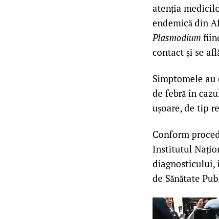
atenția medicilo
endemică din Afr
Plasmodium
fiin
contact și se af
Simptomele au d
de febră în cazu
ușoare, de tip re
Conform procedur
Institutul Națio
diagnosticului, 
de Sănătate Publ