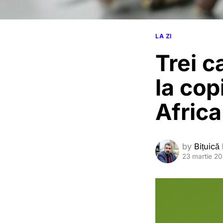
LA ZI
Trei c
la copi
Africa
by
Bițuică
23 martie 2