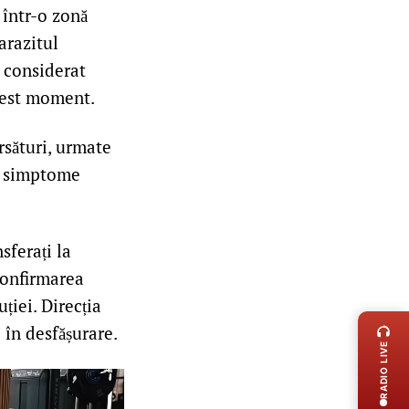
 într-o zonă
arazitul
e considerat
acest moment.
rsături, urmate
tă simptome
sferați la
 confirmarea
LIVE 
ției. Direcția
 în desfășurare.
RADIO LIVE