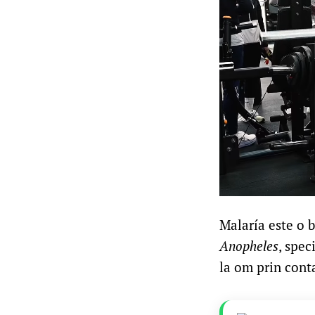
Malaría este o b
Anopheles
, spec
la om prin conta