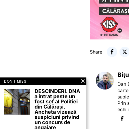
Share
Biț
DON'T MISS
Dan B
carte
DESCINDERI. DNA
a intrat peste un
subie
fost șef al Poliției
Prin 
din Călărași.
echil
Ancheta vizează
suspiciuni privind
un concurs de
angajare