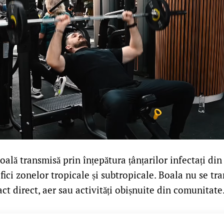
oală transmisă prin înțepătura țânțarilor infectați din
ifici zonelor tropicale și subtropicale. Boala nu se t
ct direct, aer sau activități obișnuite din comunitate