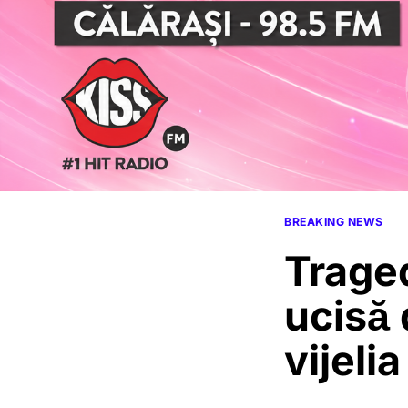
BREAKING NEWS
Traged
ucisă 
vijeli