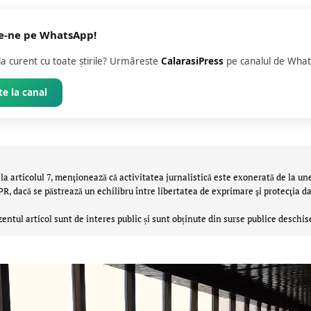
e-ne pe WhatsApp!
 la curent cu toate știrile? Urmăreste
CalarasiPress
pe canalul de What
e la canal
la articolul 7, menţionează că activitatea jurnalistică este exonerată de la un
 dacă se păstrează un echilibru între libertatea de exprimare şi protecţia da
zentul articol sunt de interes public și sunt obținute din surse publice deschis