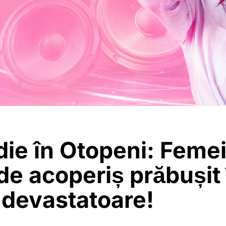
ie în Otopeni: Feme
de acoperiș prăbușit 
a devastatoare!