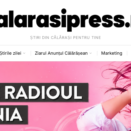
ȘTIRI DIN CĂLĂRAȘI PENTRU TINE
Știrile zilei
Ziarul Anunțul Călărășean
Marketing