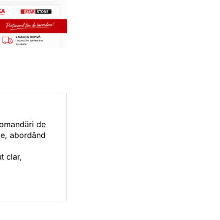
ecomandări de
orie, abordând
t clar,