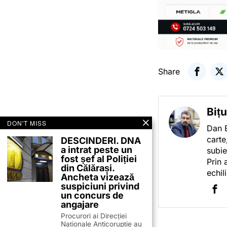
Share
Biț
DON'T MISS
Dan B
carte
DESCINDERI. DNA
a intrat peste un
subie
fost șef al Poliției
Prin 
din Călărași.
echil
Ancheta vizează
suspiciuni privind
un concurs de
angajare
Procurori ai Direcției
Naționale Anticorupție au