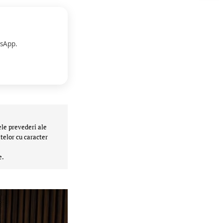
sApp.
ele prevederi ale
telor cu caracter
e.