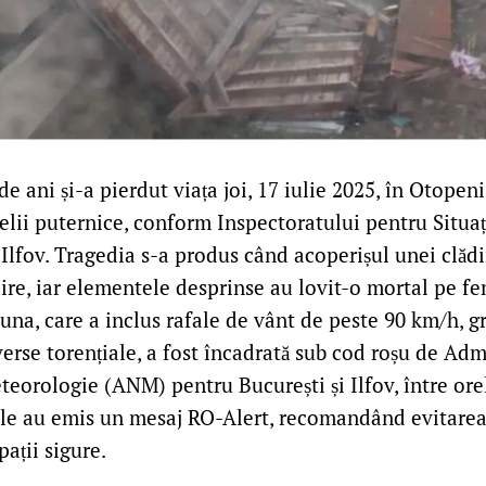
e ani și-a pierdut viața joi, 17 iulie 2025, în Otopeni,
elii puternice, conform Inspectoratului pentru Situaț
Ilfov. Tragedia s-a produs când acoperișul unei clădir
dire, iar elementele desprinse au lovit-o mortal pe fem
tuna, care a inclus rafale de vânt de peste 90 km/h, g
erse torențiale, a fost încadrată sub cod roșu de Adm
eorologie (ANM) pentru București și Ilfov, între orel
țile au emis un mesaj RO-Alert, recomandând evitarea 
pații sigure.