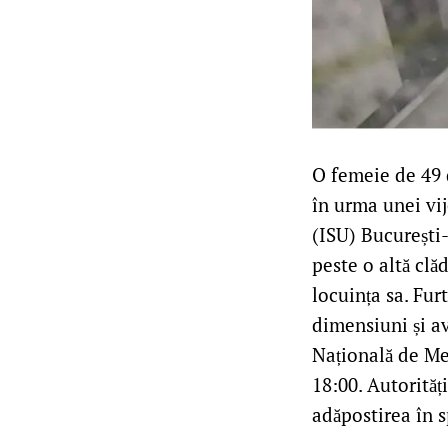
O femeie de 49 d
în urma unei vij
(ISU) București-
peste o altă clă
locuința sa. Fur
dimensiuni și av
Națională de Met
18:00. Autorită
adăpostirea în s