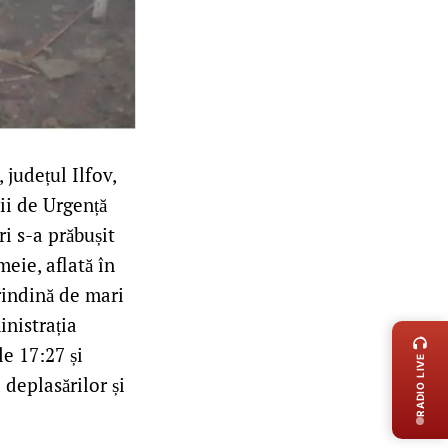
 județul Ilfov,
ii de Urgență
i s-a prăbușit
eie, aflată în
rindină de mari
LIVE 
inistrația
e 17:27 și
RADIO LIVE
deplasărilor și