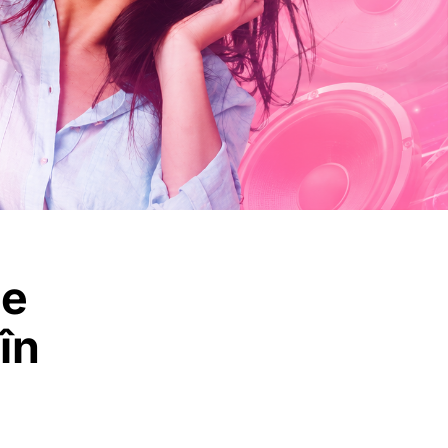
ie
în