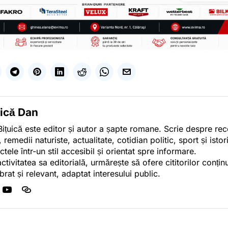
uică Dan
ițuică este editor și autor a șapte romane. Scrie despre r
, remedii naturiste, actualitate, cotidian politic, sport și ist
ctele într-un stil accesibil și orientat spre informare.
activitatea sa editorială, urmărește să ofere cititorilor conținu
ibrat și relevant, adaptat interesului public.