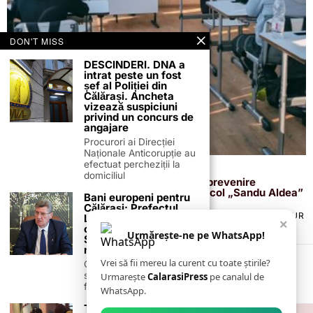
DON'T MISS
DESCINDERI. DNA a
intrat peste un fost
șef al Poliției din
Călărași. Ancheta
vizează suspiciuni
privind un concurs de
angajare
Procurori ai Direcției
Naționale Anticorupție au
efectuat percheziții la
4 februarie 2026
domiciliul
„Violența nu este cool!” – activitate de prevenire
desfășurată de jandarmi la Colegiul Agricol „Sandu Aldea”
Bani europeni pentru
Călărași: Prefectul
TERMENI ȘI CONDIȚII
COOKIES
POLITICA DE ANULARE & RETUR
Laurențiu State anunță
×
PUBLICITATE ONLINE & TIPĂRITĂ
DESPRE NOI
CONTACT
colaborarea cu ADR
Urmărește-ne pe WhatsApp!
ZIARUL ANUNȚUL CĂLĂRĂȘEAN
Sud-Muntenia pentru
noi finanțări
Vrei să fii mereu la curent cu toate știrile?
Călărașul se pregătește
să intre pe harta
Urmarește
CalarasiPress
pe canalul de
finanțărilor europene, cu
WhatsApp.
Târgul „Chilipiraș de