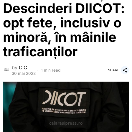
Descinderi DIICOT:
opt fete, inclusiv o
minoră, în mâinile
traficanților
by
C.C
1 min read
SHARE
30 mai 2023