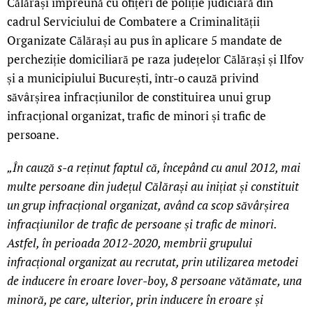
Călărași împreună cu ofițeri de poliție judiciară din
cadrul Serviciului de Combatere a Criminalității
Organizate Călărași au pus în aplicare 5 mandate de
percheziție domiciliară pe raza județelor Călărași și Ilfov
și a municipiului București, într-o cauză privind
săvârșirea infracțiunilor de constituirea unui grup
infracțional organizat, trafic de minori și trafic de
persoane.
„În cauză s-a reținut faptul că, începând cu anul 2012, mai
multe persoane din județul Călărași au inițiat și constituit
un grup infracțional organizat, având ca scop săvârșirea
infracțiunilor de trafic de persoane și trafic de minori.
Astfel, în perioada 2012-2020, membrii grupului
infracțional organizat au recrutat, prin utilizarea metodei
de inducere în eroare lover-boy, 8 persoane vătămate, una
minoră, pe care, ulterior, prin inducere în eroare și