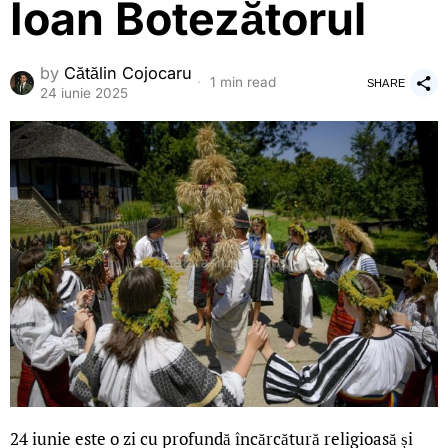
Ioan Botezătorul
by
Cătălin Cojocaru
1 min read
SHARE
24 iunie 2025
24 iunie este o zi cu profundă încărcătură religioasă și