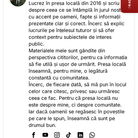
Lucrez în presa locală din 2016 și scriu
despre ceea ce se întâmplă în jurul nostru,
cu accent pe oameni, fapte și informații
prezentate clar și corect. Încerc să explic
lucrurile pe înțelesul tuturor și să ofer
context pentru subiectele de interes
public.
Materialele mele sunt gândite din
perspectiva cititorilor, pentru ca informația
să fie utilă și ușor de urmărit. Presa locală
înseamnă, pentru mine, o legătură
constantă cu comunitatea.
Încerc, de fiecare dată, să mă pun în locul
celor care citesc, privesc sau urmăresc
ceea ce fac. Pentru că presa locală nu
este despre mine, ci despre comunitate.
Iar dacă oamenii se regăsesc în poveștile
pe care le spun, înseamnă că sunt pe
drumul bun.