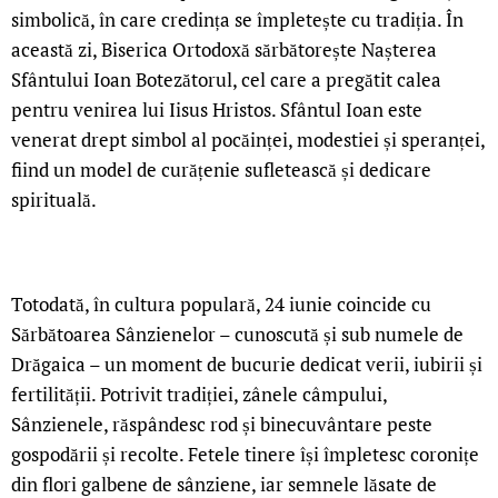
simbolică, în care credința se împletește cu tradiția. În
această zi, Biserica Ortodoxă sărbătorește Nașterea
Sfântului Ioan Botezătorul, cel care a pregătit calea
pentru venirea lui Iisus Hristos. Sfântul Ioan este
venerat drept simbol al pocăinței, modestiei și speranței,
fiind un model de curățenie sufletească și dedicare
spirituală.
Totodată, în cultura populară, 24 iunie coincide cu
Sărbătoarea Sânzienelor – cunoscută și sub numele de
Drăgaica – un moment de bucurie dedicat verii, iubirii și
fertilității. Potrivit tradiției, zânele câmpului,
Sânzienele, răspândesc rod și binecuvântare peste
gospodării și recolte. Fetele tinere își împletesc coronițe
din flori galbene de sânziene, iar semnele lăsate de