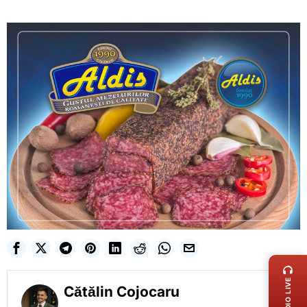
LIVE 
RADIO LIVE
Cătălin Cojocaru