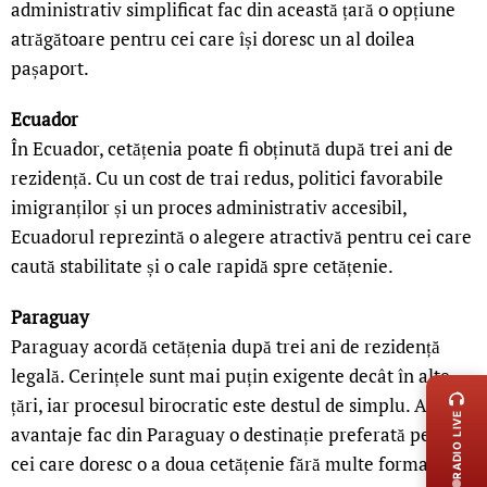
administrativ simplificat fac din această țară o opțiune
atrăgătoare pentru cei care își doresc un al doilea
pașaport.
Ecuador
În Ecuador, cetățenia poate fi obținută după trei ani de
rezidență. Cu un cost de trai redus, politici favorabile
imigranților și un proces administrativ accesibil,
Ecuadorul reprezintă o alegere atractivă pentru cei care
caută stabilitate și o cale rapidă spre cetățenie.
Paraguay
Paraguay acordă cetățenia după trei ani de rezidență
LIVE 
legală. Cerințele sunt mai puțin exigente decât în alte
țări, iar procesul birocratic este destul de simplu. Aceste
RADIO LIVE
avantaje fac din Paraguay o destinație preferată pentru
cei care doresc o a doua cetățenie fără multe formalități.