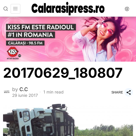
20170629_180807
by
C.C
1 min read
SHARE
29 iunie 2017