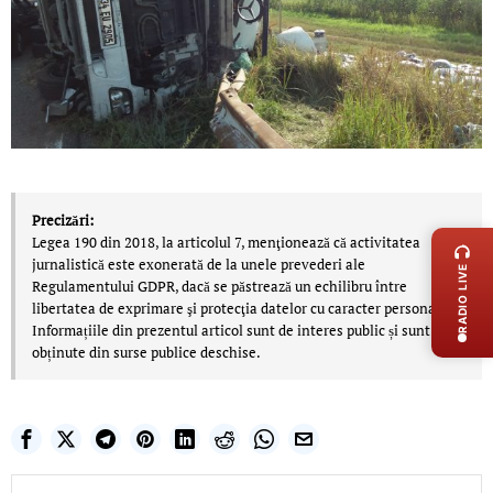
LIVE 
Precizări:
Legea 190 din 2018, la articolul 7, menţionează că activitatea
jurnalistică este exonerată de la unele prevederi ale
RADIO LIVE
Regulamentului GDPR, dacă se păstrează un echilibru între
libertatea de exprimare şi protecţia datelor cu caracter personal.
Informațiile din prezentul articol sunt de interes public și sunt
obținute din surse publice deschise.