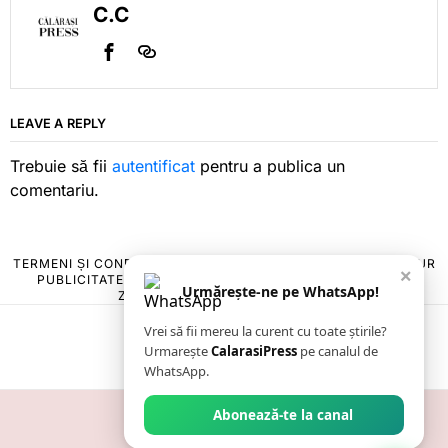
C.C
LEAVE A REPLY
Trebuie să fii
autentificat
pentru a publica un
comentariu.
TERMENI ȘI CONDIȚII
COOKIES
POLITICA DE ANULARE & RETUR
×
PUBLICITATE ONLINE & TIPĂRITĂ
DESPRE NOI
CONTACT
Urmărește-ne pe WhatsApp!
ZIARUL ANUNȚUL CĂLĂRĂȘEAN
Vrei să fii mereu la curent cu toate știrile?
Urmarește
CalarasiPress
pe canalul de
WhatsApp.
Abonează-te la canal