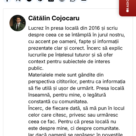
RADIO LIVE
Cătălin Cojocaru
Lucrez în presa locală din 2016 și scriu
despre ceea ce se întâmplă în jurul nostru,
cu accent pe oameni, fapte și informații
prezentate clar și corect. Încerc să explic
lucrurile pe înțelesul tuturor și să ofer
context pentru subiectele de interes
public.
Materialele mele sunt gândite din
perspectiva cititorilor, pentru ca informația
să fie utilă și ușor de urmărit. Presa locală
înseamnă, pentru mine, o legătură
constantă cu comunitatea.
Încerc, de fiecare dată, să mă pun în locul
celor care citesc, privesc sau urmăresc
ceea ce fac. Pentru că presa locală nu
este despre mine, ci despre comunitate.
Iar dacă oamenii se regăsesc în poveștile