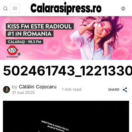
502461743_122133
by
Cătălin Cojocaru
1 min read
SHARE
31 mai 2025