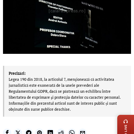
Precizări:
Legea 190 din 2018, la articolul 7, menţionează că activitatea
jurnalistică este exonerată de la unele prevederi ale
Regulamentului GDPR, dacă se păstrează un echilibru între
libertatea de exprimare şi protecţia datelor cu caracter personal.
Informațiile din prezentul articol sunt de interes public și sunt
obținute din surse publice deschise.
LIVE 