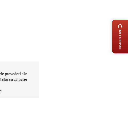
LIVE 
RADIO LIVE
ele prevederi ale
telor cu caracter
e.