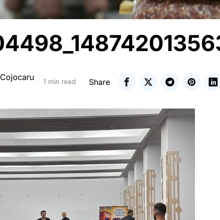
4498_14874201356
 Cojocaru
Share
1 min read