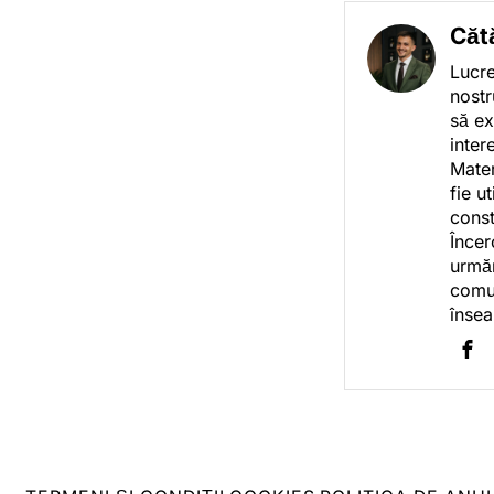
Căt
Lucre
nostr
să ex
inter
Mater
fie u
const
Încer
urmăr
comun
însea