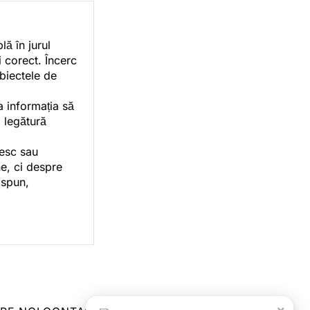
ă în jurul
i corect. Încerc
ubiectele de
a informația să
o legătură
vesc sau
e, ci despre
 spun,