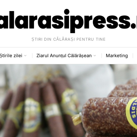
ȘTIRI DIN CĂLĂRAȘI PENTRU TINE
Știrile zilei
Ziarul Anunțul Călărășean
Marketing