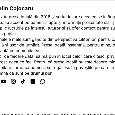
ălin Cojocaru
z în presa locală din 2016 și scriu despre ceea ce se întâmpl
u, cu accent pe oameni, fapte și informații prezentate clar ș
plic lucrurile pe înțelesul tuturor și să ofer context pentru s
es public.
ialele mele sunt gândite din perspectiva cititorilor, pentru c
tilă și ușor de urmărit. Presa locală înseamnă, pentru mine, 
antă cu comunitatea.
c, de fiecare dată, să mă pun în locul celor care citesc, pri
esc ceea ce fac. Pentru că presa locală nu este despre min
itate. Iar dacă oamenii se regăsesc în poveștile pe care le
mnă că sunt pe drumul bun.