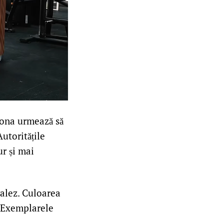
 zona urmează să
utoritățile
ur și mai
galez. Culoarea
. Exemplarele