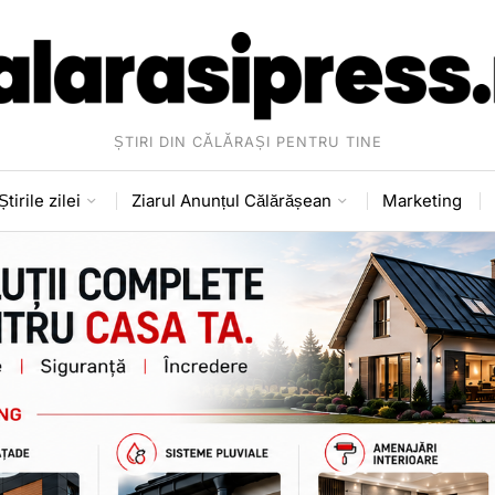
ȘTIRI DIN CĂLĂRAȘI PENTRU TINE
Știrile zilei
Ziarul Anunțul Călărășean
Marketing