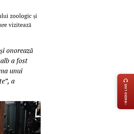
lui zoologic și
are vizitează
 și onorează
 alb a fost
rma unui
LIVE 
te”, a
RADIO LIVE