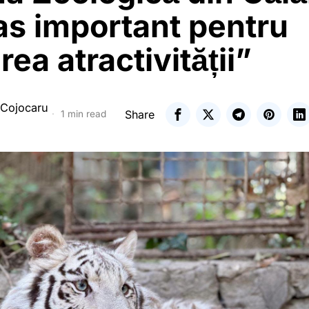
as important pentru
rea atractivității”
 Cojocaru
Share
1 min read