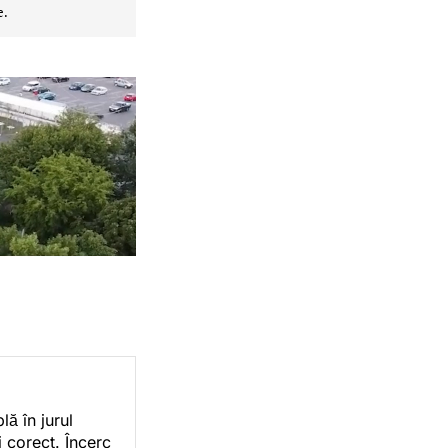
e.
ă în jurul
i corect. Încerc