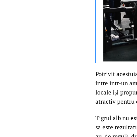
Potrivit acestui
intre într-un a
locale își propu
atractiv pentru 
Tigrul alb nu es
sa este rezultat
au, de regulă, d