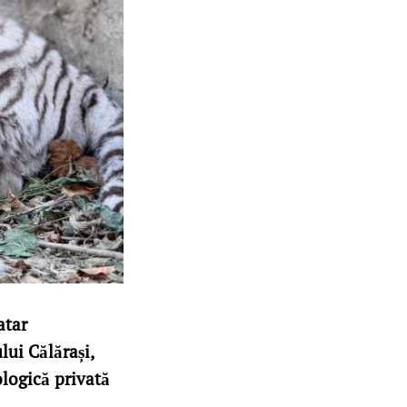
atar
lui Călărași,
ologică privată