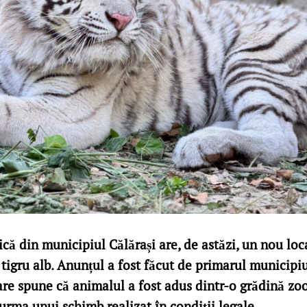
că din municipiul Călărași are, de astăzi, un nou loc
tigru alb. Anunțul a fost făcut de primarul municipiu
are spune că animalul a fost adus dintr-o grădină zo
urma unui schimb realizat în condiții legale.