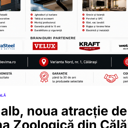
ALĂ
 alb, noua atracție de
a Zoologică din Călă