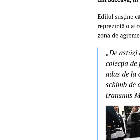
Edilul susține c
reprezintă o atr
zona de agreme
„De astăzi 
colecția de 
adus de la 
schimb de a
transmis M