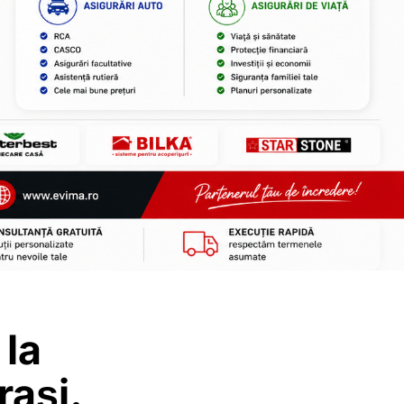
 la
rași.