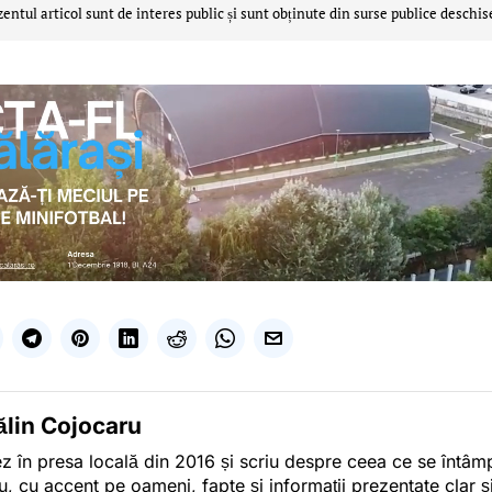
zentul articol sunt de interes public și sunt obținute din surse publice deschis
ălin Cojocaru
z în presa locală din 2016 și scriu despre ceea ce se întâmpl
u, cu accent pe oameni, fapte și informații prezentate clar ș