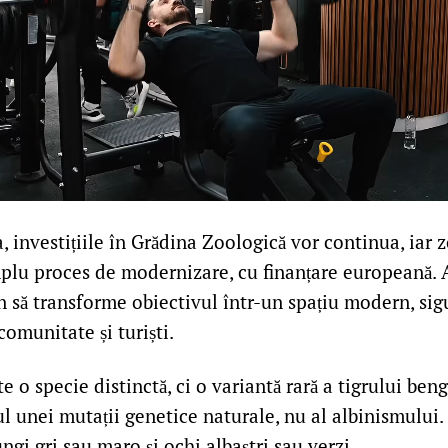
a, investițiile în Grădina Zoologică vor continua, iar
mplu proces de modernizare, cu finanțare europeană. A
n să transforme obiectivul într-un spațiu modern, sig
comunitate și turiști.
te o specie distinctă, ci o variantă rară a tigrului ben
ul unei mutații genetice naturale, nu al albinismului
ungi gri sau maro și ochi albaștri sau verzi.