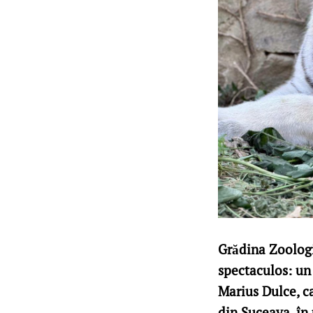
Grădina Zoologi
spectaculos: un 
Marius Dulce, c
din Suceava, în 