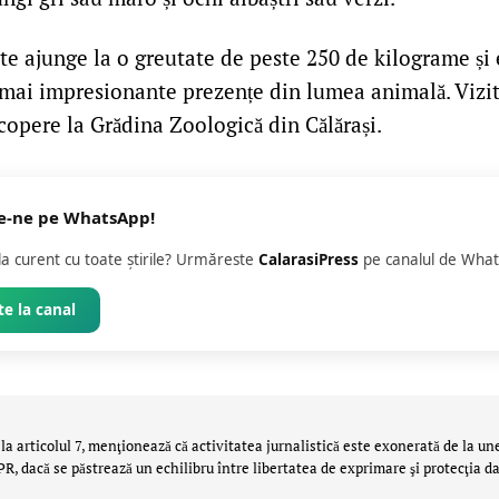
te ajunge la o greutate de peste 250 de kilograme și 
 mai impresionante prezențe din lumea animală. Vizit
escopere la Grădina Zoologică din Călărași.
e-ne pe WhatsApp!
 la curent cu toate știrile? Urmăreste
CalarasiPress
pe canalul de What
e la canal
la articolul 7, menţionează că activitatea jurnalistică este exonerată de la un
 dacă se păstrează un echilibru între libertatea de exprimare şi protecţia da