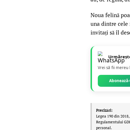
Noua felină poa
una dintre cele
invitați să îl d
Urmăreșt
Vrei să fii mereu
Abonează-t
Precizări:
Legea 190 din 2018, 
Regulamentului GDPR,
personal.