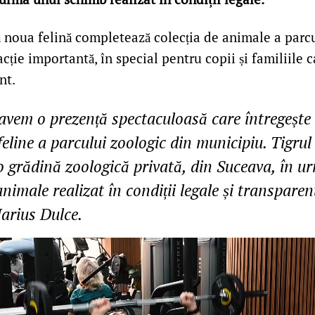
ă noua felină completează colecția de animale a parcu
acție importantă, în special pentru copii și familiile c
nt.
avem o prezență spectaculoasă care întregește
feline a parcului zoologic din municipiu. Tigrul
o grădină zoologică privată, din Suceava, în u
nimale realizat în condiții legale și transparen
arius Dulce.