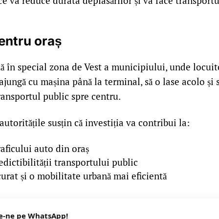
ce va reduce durata deplasărilor și va face transport
entru oraș
ă în special zona de Vest a municipiului, unde locuit
 ajungă cu mașina până la terminal, să o lase acolo și
ransportul public spre centru.
autoritățile susțin că investiția va contribui la:
aficului auto din oraș
edictibilității transportului public
urat și o mobilitate urbană mai eficientă
e-ne pe WhatsApp!