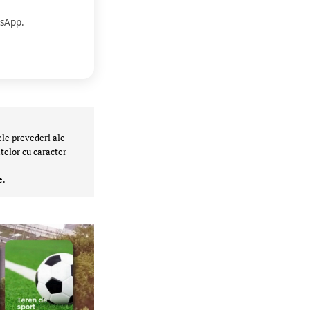
sApp.
ele prevederi ale
telor cu caracter
e.