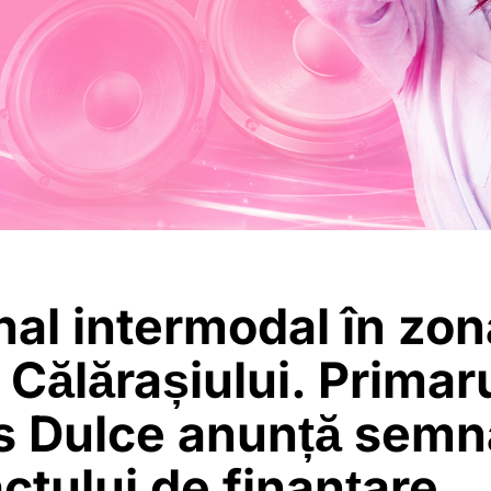
al intermodal în zon
 Călărașiului. Primar
s Dulce anunță semn
ctului de finanțare