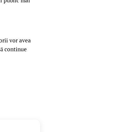
ul public mai
orii vor avea
 să continue