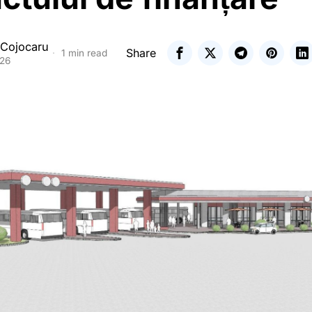
 Cojocaru
Share
1 min read
026