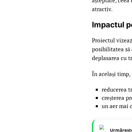
așteptare, ceea 
atractiv.
Impactul p
Proiectul vizeaz
posibilitatea să
deplasarea cu t
În același timp, 
reducerea tr
creșterea pr
un aer mai c
Urmăreșt