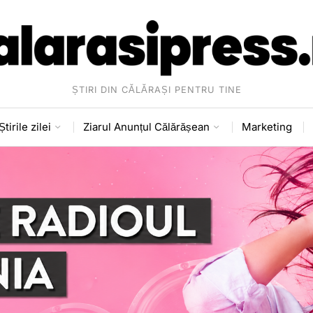
ȘTIRI DIN CĂLĂRAȘI PENTRU TINE
Știrile zilei
Ziarul Anunțul Călărășean
Marketing