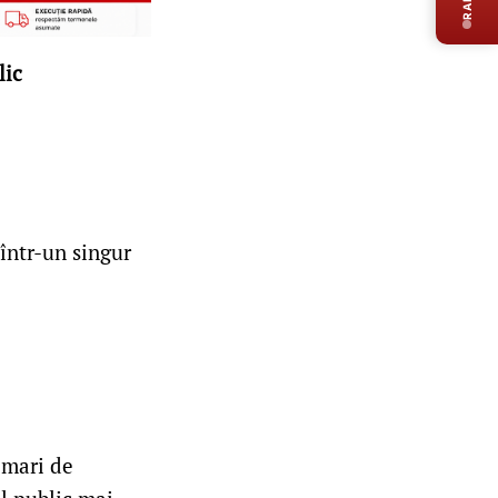
lic
într-un singur
 mari de