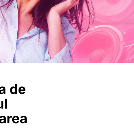
a de
ul
area