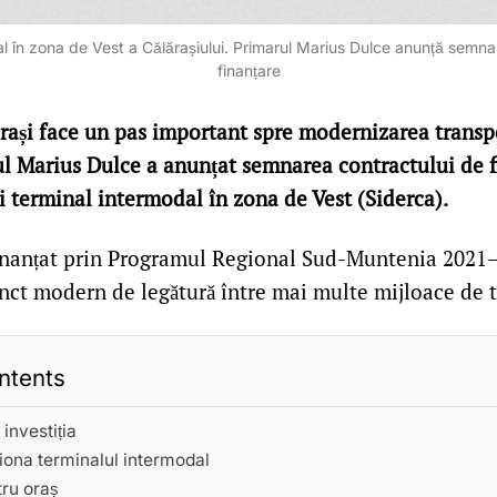
l în zona de Vest a Călărașiului. Primarul Marius Dulce anunță semna
finanțare
rași face un pas important spre modernizarea transpo
l Marius Dulce a anunțat semnarea contractului de f
i terminal intermodal în zona de Vest (Siderca).
finanțat prin Programul Regional Sud-Muntenia 2021–
nct modern de legătură între mai multe mijloace de t
ntents
investiția
ona terminalul intermodal
tru oraș