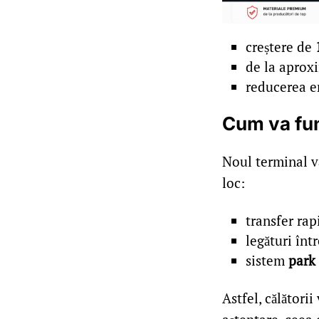
creștere de
de la aprox
reducerea e
Cum va fun
Noul terminal v
loc:
transfer rap
legături înt
sistem
park
Astfel, călători