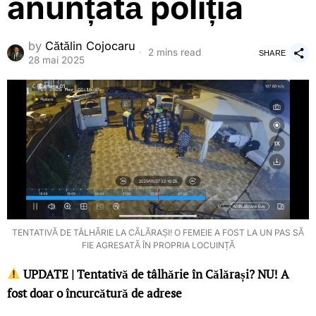
anunțată poliția
by
Cătălin Cojocaru
2 mins read
SHARE
28 mai 2025
TENTATIVĂ DE TÂLHĂRIE LA CĂLĂRAȘI! O FEMEIE A FOST LA UN PAS SĂ
FIE AGRESATĂ ÎN PROPRIA LOCUINȚĂ
UPDATE | Tentativă de tâlhărie în Călărași? NU! A
fost doar o încurcătură de adrese