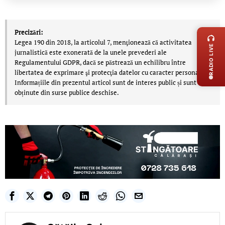
LIVE 
Precizări:
Legea 190 din 2018, la articolul 7, menţionează că activitatea
RADIO LIVE
jurnalistică este exonerată de la unele prevederi ale
Regulamentului GDPR, dacă se păstrează un echilibru între
libertatea de exprimare şi protecţia datelor cu caracter personal.
Informațiile din prezentul articol sunt de interes public și sunt
obținute din surse publice deschise.