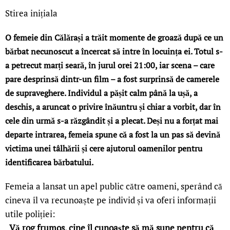
Stirea inițiala
O femeie din Călărași a trăit momente de groază după ce un
bărbat necunoscut a încercat să intre în locuința ei. Totul s-
a petrecut marți seară, în jurul orei 21:00, iar scena – care
pare desprinsă dintr-un film – a fost surprinsă de camerele
de supraveghere. Individul a pășit calm până la ușă, a
deschis, a aruncat o privire înăuntru și chiar a vorbit, dar în
cele din urmă s-a răzgândit și a plecat. Deși nu a forțat mai
departe intrarea, femeia spune că a fost la un pas să devină
victima unei tâlhării și cere ajutorul oamenilor pentru
identificarea bărbatului.
Femeia a lansat un apel public către oameni, sperând că
cineva îl va recunoaște pe individ și va oferi informații
utile poliției:
„
Vă rog frumos, cine îl cunoaște să mă sune pentru că