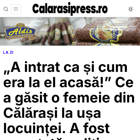
LA ZI
„A intrat ca și cum
era la el acasă!” Ce
a găsit o femeie din
Călărași la ușa
locuinței. A fost