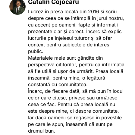
Cătălin Cojocaru
Lucrez în presa locală din 2016 și scriu
despre ceea ce se întâmplă în jurul nostru,
cu accent pe oameni, fapte și informații
prezentate clar și corect. Încerc să explic
lucrurile pe înțelesul tuturor și să ofer
context pentru subiectele de interes
public.
Materialele mele sunt gândite din
perspectiva cititorilor, pentru ca informația
să fie utilă și ușor de urmărit. Presa locală
înseamnă, pentru mine, o legătură
constantă cu comunitatea.
Încerc, de fiecare dată, să mă pun în locul
celor care citesc, privesc sau urmăresc
ceea ce fac. Pentru că presa locală nu
este despre mine, ci despre comunitate.
Iar dacă oamenii se regăsesc în poveștile
pe care le spun, înseamnă că sunt pe
drumul bun.