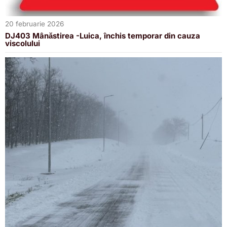
20 februarie 2026
DJ403 Mânăstirea -Luica, închis temporar din cauza
viscolului