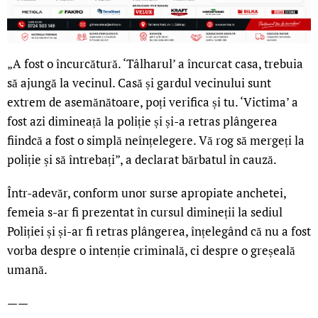
„A fost o încurcătură. ‘Tâlharul’ a încurcat casa, trebuia
să ajungă la vecinul. Casă și gardul vecinului sunt
extrem de asemănătoare, poți verifica și tu. ‘Victima’ a
fost azi dimineață la poliție și și-a retras plângerea
fiindcă a fost o simplă neînțelegere. Vă rog să mergeți la
poliție și să întrebați”, a declarat bărbatul în cauză.
Într-adevăr, conform unor surse apropiate anchetei,
femeia s-ar fi prezentat în cursul dimineții la sediul
Poliției și și-ar fi retras plângerea, înțelegând că nu a fost
vorba despre o intenție criminală, ci despre o greșeală
umană.
——