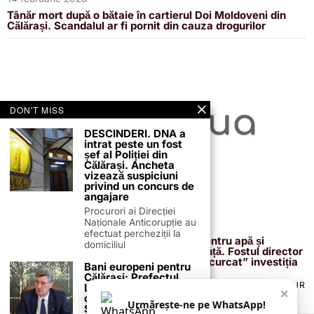
Tânăr mort după o bătaie în cartierul Doi Moldoveni din
Călărași. Scandalul ar fi pornit din cauza drogurilor
DON'T MISS
DESCINDERI. DNA a
intrat peste un fost
șef al Poliției din
Călărași. Ancheta
vizează suspiciuni
privind un concurs de
angajare
Procurori ai Direcției
Naționale Anticorupție au
13 februarie 2026
efectuat percheziții la
Proiectul de 400 de milioane de euro pentru apă și
domiciliul
canalizare, confirmat definitiv de instanță. Fostul director
reacționează după acuzațiile că ar fi „încurcat” investiția
Bani europeni pentru
Călărași: Prefectul
TERMENI ȘI CONDIȚII
COOKIES
POLITICA DE ANULARE & RETUR
Laurențiu State anunță
×
PUBLICITATE ONLINE & TIPĂRITĂ
DESPRE NOI
CONTACT
colaborarea cu ADR
Urmărește-ne pe WhatsApp!
Sud-Muntenia pentru
ZIARUL ANUNȚUL CĂLĂRĂȘEAN