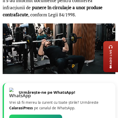
li s-au întocmit documente pentru comiterea
infracțiunii de
punere în circulație a unor produse
contrafăcute
, conform Legii 84/1998.
LIVE 
RADIO LIVE
Urmărește-ne pe WhatsApp!
Vrei să fii mereu la curent cu toate știrile? Urmăreste
CalarasiPress
pe canalul de WhatsApp.