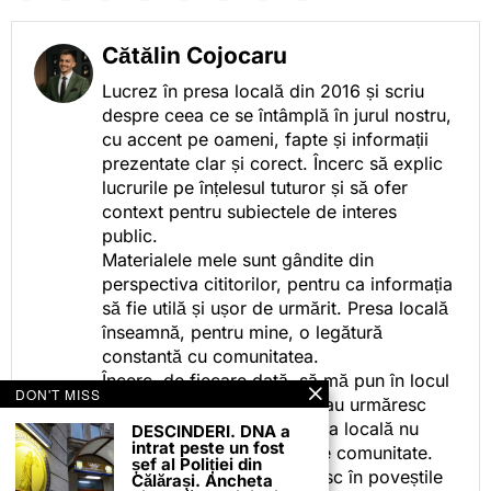
Cătălin Cojocaru
Lucrez în presa locală din 2016 și scriu
despre ceea ce se întâmplă în jurul nostru,
cu accent pe oameni, fapte și informații
prezentate clar și corect. Încerc să explic
lucrurile pe înțelesul tuturor și să ofer
context pentru subiectele de interes
public.
Materialele mele sunt gândite din
perspectiva cititorilor, pentru ca informația
să fie utilă și ușor de urmărit. Presa locală
înseamnă, pentru mine, o legătură
constantă cu comunitatea.
Încerc, de fiecare dată, să mă pun în locul
DON'T MISS
celor care citesc, privesc sau urmăresc
ceea ce fac. Pentru că presa locală nu
DESCINDERI. DNA a
intrat peste un fost
este despre mine, ci despre comunitate.
șef al Poliției din
Iar dacă oamenii se regăsesc în poveștile
Călărași. Ancheta