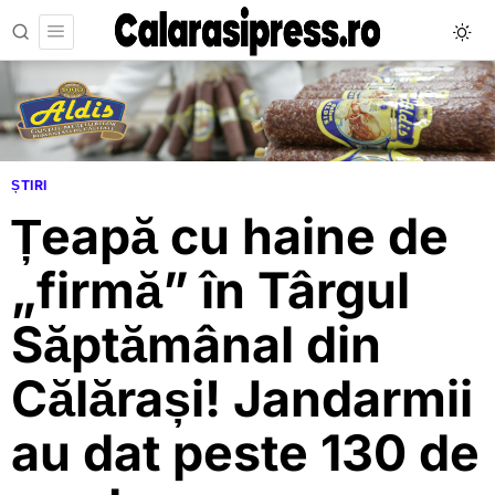
ȘTIRI
Țeapă cu haine de
„firmă” în Târgul
Săptămânal din
Călărași! Jandarmii
au dat peste 130 de