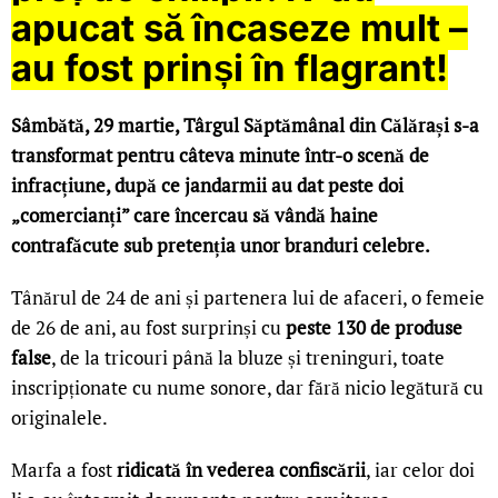
apucat să încaseze mult –
au fost prinși în flagrant!
Sâmbătă, 29 martie, Târgul Săptămânal din Călărași s-a
transformat pentru câteva minute într-o scenă de
infracțiune, după ce jandarmii au dat peste doi
„comercianți” care încercau să vândă haine
contrafăcute sub pretenția unor branduri celebre.
Tânărul de 24 de ani și partenera lui de afaceri, o femeie
de 26 de ani, au fost surprinși cu
peste 130 de produse
false
, de la tricouri până la bluze și treninguri, toate
inscripționate cu nume sonore, dar fără nicio legătură cu
originalele.
Marfa a fost
ridicată în vederea confiscării
, iar celor doi