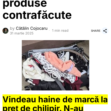
produse
contrafăcute
by
Cătălin Cojocaru
1 min read
SHARE
31 martie 2025
Vindeau haine de marcă la
preț de chilipir. N-au