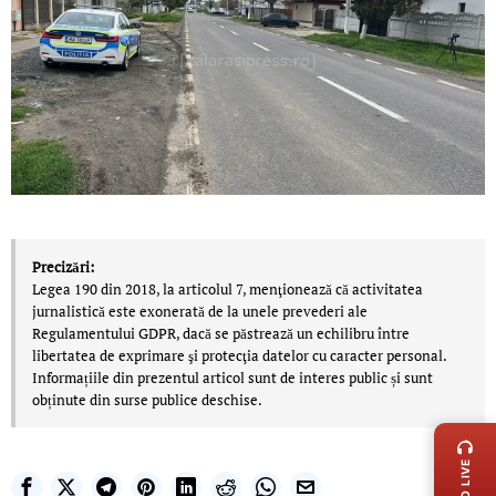
Precizări:
Legea 190 din 2018, la articolul 7, menţionează că activitatea
jurnalistică este exonerată de la unele prevederi ale
Regulamentului GDPR, dacă se păstrează un echilibru între
libertatea de exprimare şi protecţia datelor cu caracter personal.
Informațiile din prezentul articol sunt de interes public și sunt
obținute din surse publice deschise.
LIVE 
RADIO LIVE