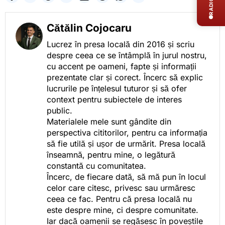
Cătălin Cojocaru
Lucrez în presa locală din 2016 și scriu
despre ceea ce se întâmplă în jurul nostru,
cu accent pe oameni, fapte și informații
prezentate clar și corect. Încerc să explic
lucrurile pe înțelesul tuturor și să ofer
context pentru subiectele de interes
public.
Materialele mele sunt gândite din
perspectiva cititorilor, pentru ca informația
să fie utilă și ușor de urmărit. Presa locală
înseamnă, pentru mine, o legătură
constantă cu comunitatea.
Încerc, de fiecare dată, să mă pun în locul
celor care citesc, privesc sau urmăresc
ceea ce fac. Pentru că presa locală nu
este despre mine, ci despre comunitate.
Iar dacă oamenii se regăsesc în poveștile