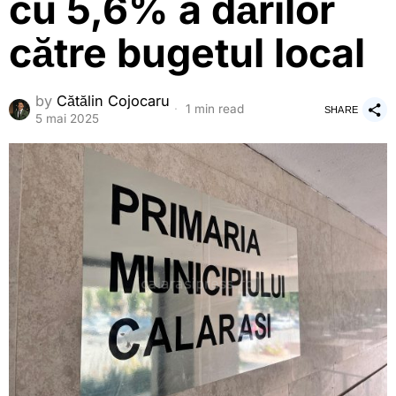
cu 5,6% a dărilor
către bugetul local
by
Cătălin Cojocaru
1 min read
SHARE
5 mai 2025