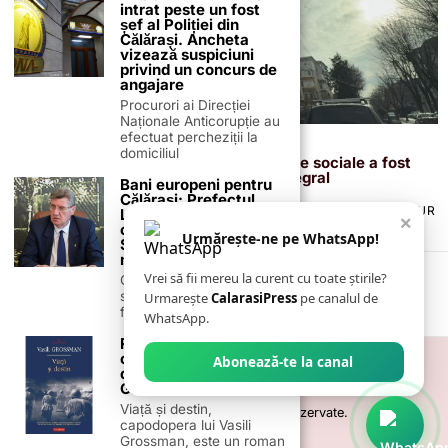
intrat peste un fost
șef al Poliției din
Călărași. Ancheta
vizează suspiciuni
privind un concurs de
angajare
Procurori ai Direcției
Naționale Anticorupție au
efectuat percheziții la
28 ianuarie 2026
domiciliul
Primarul Marius Dulce: blocul de locuințe sociale a fost
finalizat, iar zona va fi modernizată integral
Bani europeni pentru
Călărași: Prefectul
TERMENI ȘI CONDIȚII
COOKIES
POLITICA DE ANULARE & RETUR
Laurențiu State anunță
×
PUBLICITATE ONLINE & TIPĂRITĂ
DESPRE NOI
CONTACT
colaborarea cu ADR
Urmărește-ne pe WhatsApp!
ZIARUL ANUNȚUL CĂLĂRĂȘEAN
Sud-Muntenia pentru
noi finanțări
Vrei să fii mereu la curent cu toate știrile?
Călărașul se pregătește
să intre pe harta
Urmarește
CalarasiPress
pe canalul de
finanțărilor europene, cu
WhatsApp.
Recomandare de
carte – „Viață și
Abonează-te la canal
destin” de Vasili
Grossman
Viață și destin,
©
2026
- Toate drepturile sunt rezervate.
capodopera lui Vasili
Grossman, este un roman