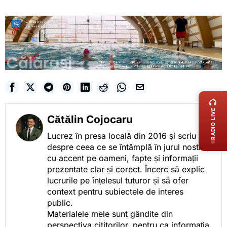
LIVE 
RADIO LIVE
Cătălin Cojocaru
Lucrez în presa locală din 2016 și scriu
despre ceea ce se întâmplă în jurul nostru,
cu accent pe oameni, fapte și informații
prezentate clar și corect. Încerc să explic
lucrurile pe înțelesul tuturor și să ofer
context pentru subiectele de interes
public.
Materialele mele sunt gândite din
perspectiva cititorilor, pentru ca informația