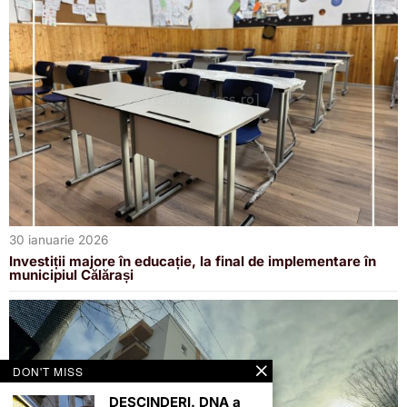
30 ianuarie 2026
Investiții majore în educație, la final de implementare în
municipiul Călărași
DON'T MISS
DESCINDERI. DNA a