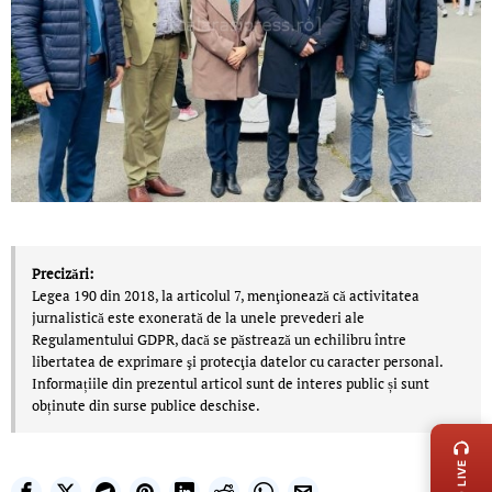
Precizări:
Legea 190 din 2018, la articolul 7, menţionează că activitatea
jurnalistică este exonerată de la unele prevederi ale
Regulamentului GDPR, dacă se păstrează un echilibru între
libertatea de exprimare şi protecţia datelor cu caracter personal.
Informațiile din prezentul articol sunt de interes public și sunt
obținute din surse publice deschise.
LIVE 