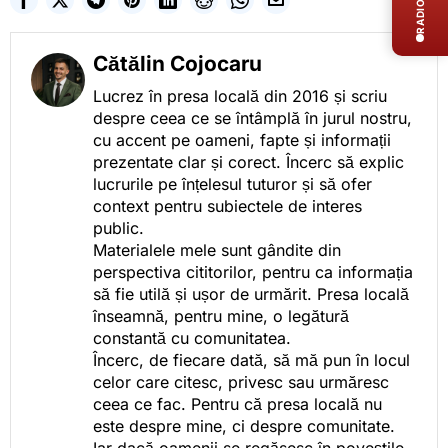
RADIO LIVE
Cătălin Cojocaru
Lucrez în presa locală din 2016 și scriu
despre ceea ce se întâmplă în jurul nostru,
cu accent pe oameni, fapte și informații
prezentate clar și corect. Încerc să explic
lucrurile pe înțelesul tuturor și să ofer
context pentru subiectele de interes
public.
Materialele mele sunt gândite din
perspectiva cititorilor, pentru ca informația
să fie utilă și ușor de urmărit. Presa locală
înseamnă, pentru mine, o legătură
constantă cu comunitatea.
Încerc, de fiecare dată, să mă pun în locul
celor care citesc, privesc sau urmăresc
ceea ce fac. Pentru că presa locală nu
este despre mine, ci despre comunitate.