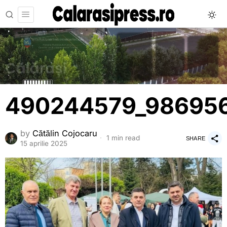
490244579_98695
by
Cătălin Cojocaru
1 min read
SHARE
15 aprilie 2025