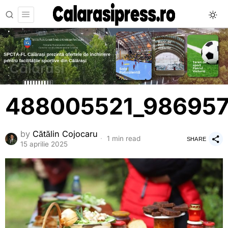
488005521_98695
by
Cătălin Cojocaru
1 min read
SHARE
15 aprilie 2025