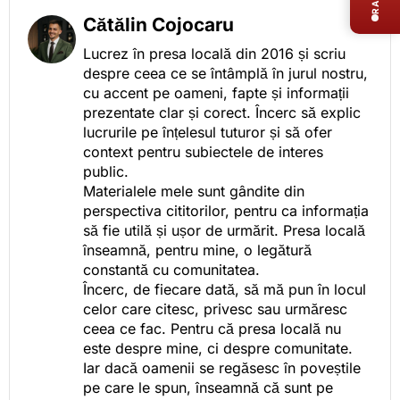
Cătălin Cojocaru
Lucrez în presa locală din 2016 și scriu
despre ceea ce se întâmplă în jurul nostru,
cu accent pe oameni, fapte și informații
prezentate clar și corect. Încerc să explic
lucrurile pe înțelesul tuturor și să ofer
context pentru subiectele de interes
public.
Materialele mele sunt gândite din
perspectiva cititorilor, pentru ca informația
să fie utilă și ușor de urmărit. Presa locală
înseamnă, pentru mine, o legătură
constantă cu comunitatea.
Încerc, de fiecare dată, să mă pun în locul
celor care citesc, privesc sau urmăresc
ceea ce fac. Pentru că presa locală nu
este despre mine, ci despre comunitate.
Iar dacă oamenii se regăsesc în poveștile
pe care le spun, înseamnă că sunt pe