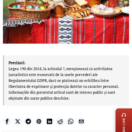
Precizări:
Legea 190 din 2018, la articolul 7, menţionează că activitatea
jurnalistică este exonerată de la unele prevederi ale
Regulamentului GDPR, dacă se păstrează un echilibru între
libertatea de exprimare şi protecţia datelor cu caracter personal.
Informațiile din prezentul articol sunt de interes public și sunt
obținute din surse publice deschise.
LIVE 
RADIO LIVE