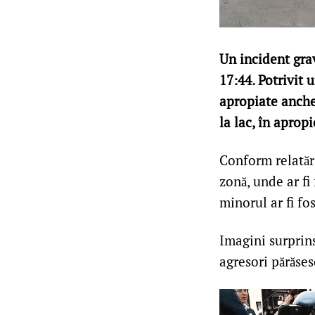
Un incident grav
17:44. Potrivit 
apropiate anchet
la lac, în aprop
Conform relatări
zonă, unde ar fi
minorul ar fi fo
Imagini surprin
agresori părăses