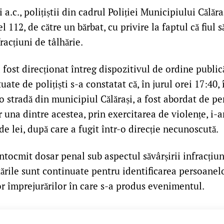
a.c., polițiștii din cadrul Poliției Municipiului Călăra
el 112, de către un bărbat, cu privire la faptul că fiul s
racțiuni de tâlhărie.
a fost direcționat întreg dispozitivul de ordine publică
tuate de polițiști s-a constatat că, în jurul orei 17:40,
 o stradă din municipiul Călărași, a fost abordat de p
 una dintre acestea, prin exercitarea de violențe, i-ar
e lei, după care a fugit într-o direcție necunoscută.
întocmit dosar penal sub aspectul săvârșirii infracțiun
etările sunt continuate pentru identificarea persoanel
or împrejurărilor în care s-a produs evenimentul.