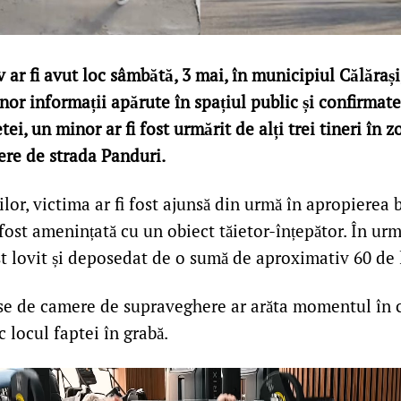
 ar fi avut loc sâmbătă, 3 mai, în municipiul Călărași,
unor informații apărute în spațiul public și confirmate
ei, un minor ar fi fost urmărit de alți trei tineri în 
iere de strada Panduri.
lor, victima ar fi fost ajunsă din urmă în apropierea 
 fost amenințată cu un obiect tăietor-înțepător. În urm
st lovit și deposedat de o sumă de aproximativ 60 de l
se de camere de supraveghere ar arăta momentul în c
c locul faptei în grabă.