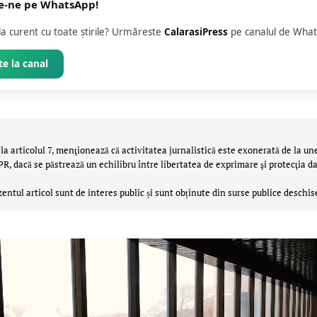
e-ne pe WhatsApp!
 la curent cu toate știrile? Urmăreste
CalarasiPress
pe canalul de What
e la canal
la articolul 7, menţionează că activitatea jurnalistică este exonerată de la un
 dacă se păstrează un echilibru între libertatea de exprimare şi protecţia da
zentul articol sunt de interes public și sunt obținute din surse publice deschis