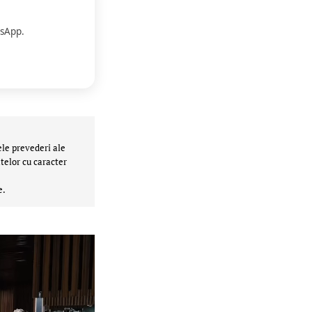
sApp.
ele prevederi ale
telor cu caracter
e.