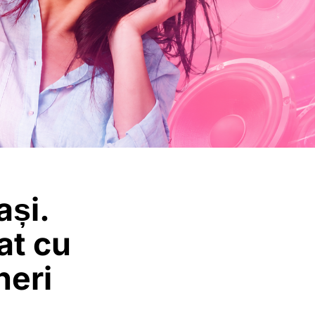
ași.
at cu
ineri