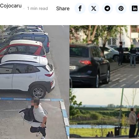
 Cojocaru
Share
1 min read