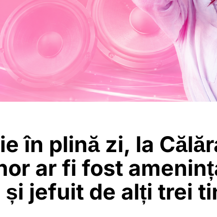
e în plină zi, la Călăr
or ar fi fost ameninț
 și jefuit de alți trei t