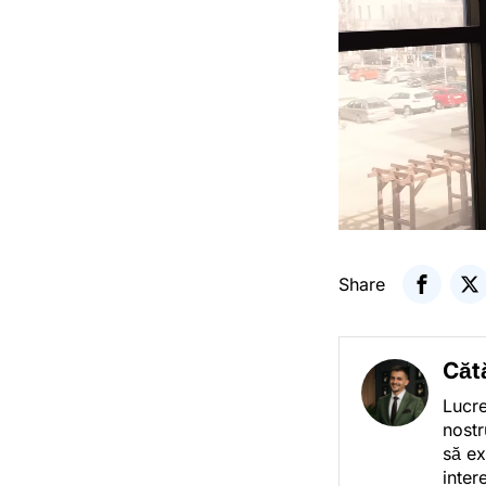
Share
Căt
Lucre
nostr
să ex
inter