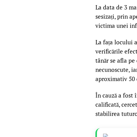
La data de 3 mai 
sesizați, prin ap
victima unei inf
La fața locului 
verificările efec
tânăr se afla pe
necunoscute, iar
aproximativ 50 d
În cauză a fost 
calificată, cerc
stabilirea tutur