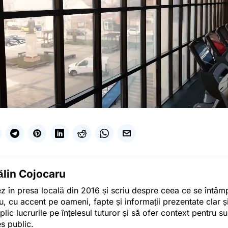
ălin Cojocaru
z în presa locală din 2016 și scriu despre ceea ce se întâmpl
u, cu accent pe oameni, fapte și informații prezentate clar ș
plic lucrurile pe înțelesul tuturor și să ofer context pentru s
es public.