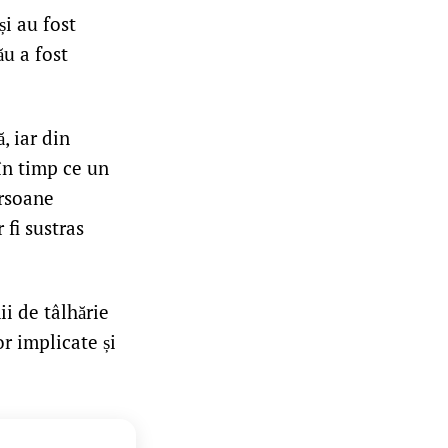
și au fost
ău a fost
, iar din
 în timp ce un
ersoane
 fi sustras
ii de tâlhărie
or implicate și