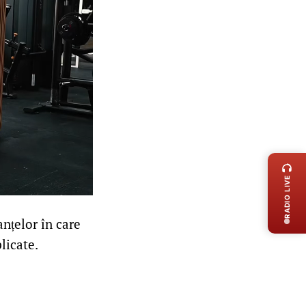
LIVE 
RADIO LIVE
anțelor în care
licate.