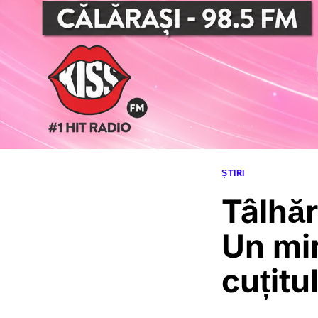
ȘTIRI
Tâlhări
Un min
cuțitul