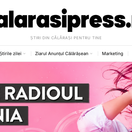
ȘTIRI DIN CĂLĂRAȘI PENTRU TINE
Știrile zilei
Ziarul Anunțul Călărășean
Marketing