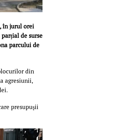
 în jurul orei
 parțial de surse
zona parcului de
blocurilor din
a agresiunii,
ei.
are presupuşii