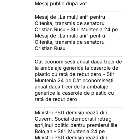
Mesaj public după vot
Mesaj de „La mulți ani” pentru
Oltenița, transmis de senatorul
Cristian Rusu - Stiri Muntenia 24
pe
Mesaj de „La mulți ani” pentru
Oltenița, transmis de senatorul
Cristian Rusu
Cât economisești anual dacă treci de
la ambalaje generice la caserole de
plastic cu rată de rebut zero - Stiri
Muntenia 24
pe
Cât economisești
anual dacă treci de la ambalaje
generice la caserole de plastic cu
rată de rebut zero
Miniștrii PSD demisionează din
Guvern. Social-democrații retrag
sprijinul politic pentru premierul Ilie
Bolojan - Stiri Muntenia 24
pe
Miniștrii PSD demisionează din