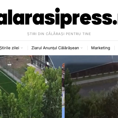
ȘTIRI DIN CĂLĂRAȘI PENTRU TINE
Știrile zilei
Ziarul Anunțul Călărășean
Marketing