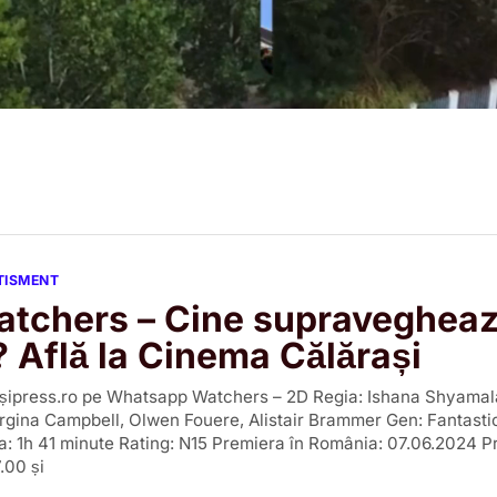
RTISMENT
atchers – Cine supravegheaz
? Află la Cinema Călărași
ărașipress.ro pe Whatsapp Watchers – 2D Regia: Ishana Shyamal
gina Campbell, Olwen Fouere, Alistair Brammer Gen: Fantastic
ta: 1h 41 minute Rating: N15 Premiera în România: 07.06.2024 Pro
.00 și