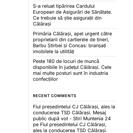
S-a reluat tipărirea Cardului
European de Asigurări de Sănătate.
Ce trebuie să știe asigurații din
Călărași
Primăria Călărași, apel urgent către
proprietarii din cartierele de tineri,
Barbu Știrbei și Concas: branșați
imobilele la utilități
Peste 180 de locuri de muncă
disponibile în județul Călărași. Cele
mai multe posturi sunt în industria
confecțiilor
RECENT COMMENTS
Fiul președintelui CJ Călărași, ales la
conducerea TSD Călărași. Mesaj
public după vot - Stiri Muntenia 24
pe
Fiul președintelui CJ Călărași,
ales la conducerea TSD Călărași.