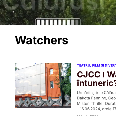
Watchers
TEATRU, FILM ȘI DIVE
CJCC Ι W
întuneric
Urmăriți știrile Căl
Dakota Fanning, Geor
Mister, Thriller Dura
– 16.06.2024, orele 17