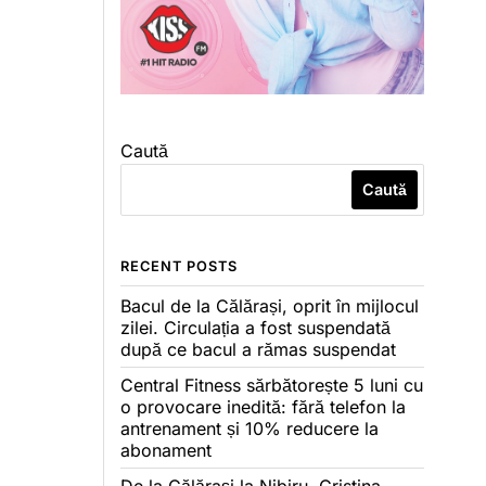
Caută
Caută
RECENT POSTS
Bacul de la Călărași, oprit în mijlocul
zilei. Circulația a fost suspendată
după ce bacul a rămas suspendat
Central Fitness sărbătorește 5 luni cu
o provocare inedită: fără telefon la
antrenament și 10% reducere la
abonament
De la Călărași la Nibiru. Cristina