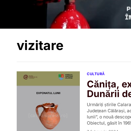
vizitare
CULTURĂ
Cănița, e
Dunării d
Urmăriți știrile Cal
Județean Călărași, ad
lunii”, o nouă descope
Obiectul, găsit în 196