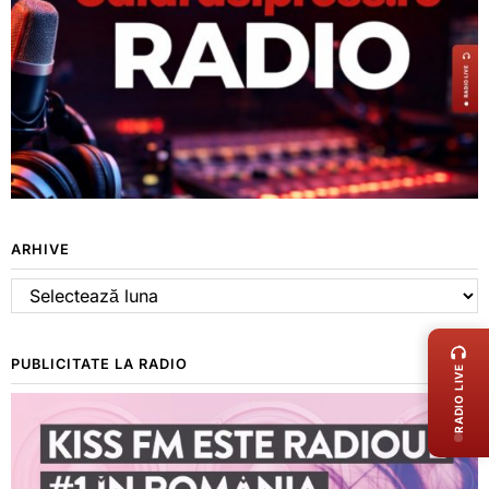
ARHIVE
Arhive
LIVE 
PUBLICITATE LA RADIO
RADIO LIVE