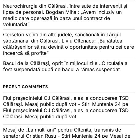
Neurochirurgia din Călărași, între sute de intervenții și
lipsa de personal. Bogdan Mihai: „Avem inclusiv un
medic care operează în baza unui contract de
voluntariat”
Cerșetori veniți din alte județe, sancționați în Târgul
săptămânal din Călărași. Liviu Oltenacu: „Bunătatea
călărășenilor să nu devină o oportunitate pentru cei care
încearcă să profite”
Bacul de la Călărași, oprit în mijlocul zilei. Circulația a
fost suspendată după ce bacul a rămas suspendat
RECENT COMMENTS
Fiul președintelui CJ Călărași, ales la conducerea TSD
Călărași. Mesaj public după vot - Stiri Muntenia 24
pe
Fiul președintelui CJ Călărași, ales la conducerea TSD
Călărași. Mesaj public după vot
Mesaj de „La mulți ani” pentru Oltenița, transmis de
senatorul Cristian Rusu - Stiri Muntenia 24
pe
Mesaj de