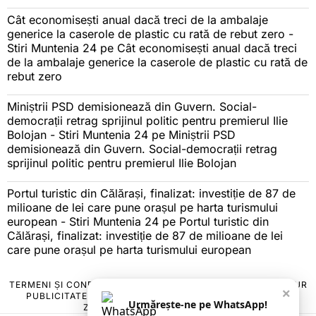
Cât economisești anual dacă treci de la ambalaje
generice la caserole de plastic cu rată de rebut zero -
Stiri Muntenia 24
pe
Cât economisești anual dacă treci
de la ambalaje generice la caserole de plastic cu rată de
rebut zero
Miniștrii PSD demisionează din Guvern. Social-
democrații retrag sprijinul politic pentru premierul Ilie
Bolojan - Stiri Muntenia 24
pe
Miniștrii PSD
demisionează din Guvern. Social-democrații retrag
sprijinul politic pentru premierul Ilie Bolojan
Portul turistic din Călărași, finalizat: investiție de 87 de
milioane de lei care pune orașul pe harta turismului
european - Stiri Muntenia 24
pe
Portul turistic din
Călărași, finalizat: investiție de 87 de milioane de lei
care pune orașul pe harta turismului european
TERMENI ȘI CONDIȚII
COOKIES
POLITICA DE ANULARE & RETUR
×
PUBLICITATE ONLINE & TIPĂRITĂ
DESPRE NOI
CONTACT
Urmărește-ne pe WhatsApp!
ZIARUL ANUNȚUL CĂLĂRĂȘEAN