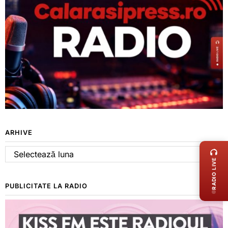
LIVE 
ARHIVE
Arhive
RADIO LIVE
PUBLICITATE LA RADIO