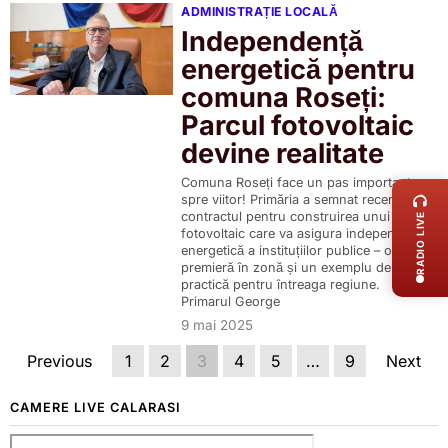
ADMINISTRAȚIE LOCALĂ
Independență
energetică pentru
comuna Roseți:
Parcul fotovoltaic
devine realitate
LIVE 
Comuna Roseți face un pas important
spre viitor! Primăria a semnat recent
contractul pentru construirea unui parc
RADIO LIVE
fotovoltaic care va asigura independența
energetică a instituțiilor publice – o
premieră în zonă și un exemplu de bună
practică pentru întreaga regiune.
Primarul George
9 mai 2025
Previous
1
2
3
4
5
…
9
Next
CAMERE LIVE CALARASI