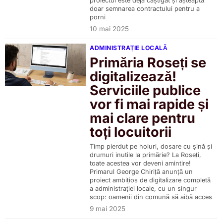
proiectul este deja câștigat și așteaptă
doar semnarea contractului pentru a
porni
10 mai 2025
ADMINISTRAȚIE LOCALĂ
Primăria Roseți se
digitalizează!
Serviciile publice
vor fi mai rapide și
mai clare pentru
toți locuitorii
Timp pierdut pe holuri, dosare cu șină și
drumuri inutile la primărie? La Roseți,
toate acestea vor deveni amintire!
Primarul George Chiriță anunță un
proiect ambițios de digitalizare completă
a administrației locale, cu un singur
scop: oamenii din comună să aibă acces
9 mai 2025