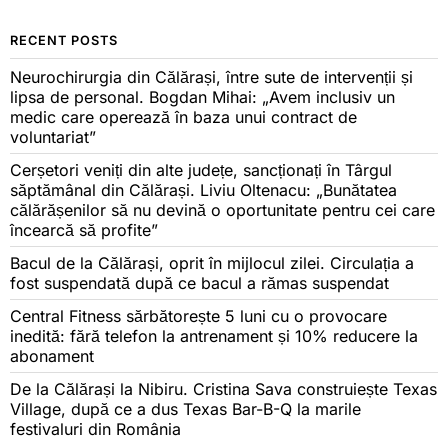
RECENT POSTS
Neurochirurgia din Călărași, între sute de intervenții și
lipsa de personal. Bogdan Mihai: „Avem inclusiv un
medic care operează în baza unui contract de
voluntariat”
Cerșetori veniți din alte județe, sancționați în Târgul
săptămânal din Călărași. Liviu Oltenacu: „Bunătatea
călărășenilor să nu devină o oportunitate pentru cei care
încearcă să profite”
Bacul de la Călărași, oprit în mijlocul zilei. Circulația a
fost suspendată după ce bacul a rămas suspendat
Central Fitness sărbătorește 5 luni cu o provocare
inedită: fără telefon la antrenament și 10% reducere la
abonament
De la Călărași la Nibiru. Cristina Sava construiește Texas
Village, după ce a dus Texas Bar-B-Q la marile
festivaluri din România