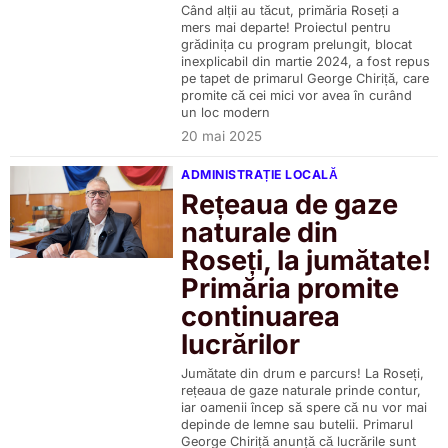
Când alții au tăcut, primăria Roseți a
mers mai departe! Proiectul pentru
grădinița cu program prelungit, blocat
inexplicabil din martie 2024, a fost repus
pe tapet de primarul George Chiriță, care
promite că cei mici vor avea în curând
un loc modern
20 mai 2025
ADMINISTRAȚIE LOCALĂ
Rețeaua de gaze
naturale din
Roseți, la jumătate!
Primăria promite
continuarea
lucrărilor
Jumătate din drum e parcurs! La Roseți,
rețeaua de gaze naturale prinde contur,
iar oamenii încep să spere că nu vor mai
depinde de lemne sau butelii. Primarul
George Chiriță anunță că lucrările sunt