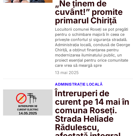
„Ne ținem de
cuvânt!” promite
primarul Chiriță
Locuitorii comunei Roseți se pot pregăti
pentru o schimbare majoră în ceea ce
privește confortul și siguranța stradală.
Administrația locală, condusă de George
Chiriță, a obținut finanțarea pentru
modernizarea iluminatului public, un
proiect esențial pentru orice comunitate
care vrea să meargă spre
13 mai 2025
ADMINISTRAȚIE LOCALĂ
Întreruperi de
curent pe 14 mai în
comuna Roseți.
Strada Heliade
Rădulescu,
afectată integral