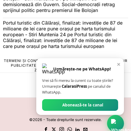
demisionează din Guvern. Social-democrații retrag
sprijinul politic pentru premierul Ilie Bolojan
Portul turistic din Călărași, finalizat: investiție de 87 de
milioane de lei care pune orașul pe harta turismului
european - Stiri Muntenia 24
pe
Portul turistic din
Călărași, finalizat: investiție de 87 de milioane de lei
care pune orașul pe harta turismului european
TERMENI ȘI CONDIȚII
COOKIES
POLITICA DE ANULARE & RETUR
×
PUBLICITATE ONLINE & TIPĂRITĂ
DESPRE NOI
CONTACT
Urmărește-ne pe WhatsApp!
ZIARUL ANUNȚUL CĂLĂRĂȘEAN
Vrei să fii mereu la curent cu toate știrile?
Urmarește
CalarasiPress
pe canalul de
WhatsApp.
Abonează-te la canal
©
2026
- Toate drepturile sunt rezervate.