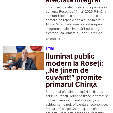
Întreruperi de electricitate programate în
comuna Roseți pe 14 mai 2025 Primăria
comunei Roseți a anunțat, printr-o
postare pe rețelele sociale, că miercuri,
14 mai 2025, vor avea loc întreruperi
programate ale alimentării cu energie
electrică, ca urmare a unor lucrări de
13 mai 2025
ȘTIRI
Iluminat public
modern la Roseți:
„Ne ținem de
cuvânt!” promite
primarul Chiriță
Să nu mai bâjbâim pe străzi la lăsarea
serii! La Roseți, primăria trece la fapte: se
modernizează iluminatul public, cu
echipamente noi, eficiente și economice.
Primarul George Chiriță spune că