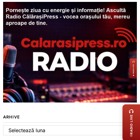
LIVE 
RADIO LIVE
ARHIVE
Arhive