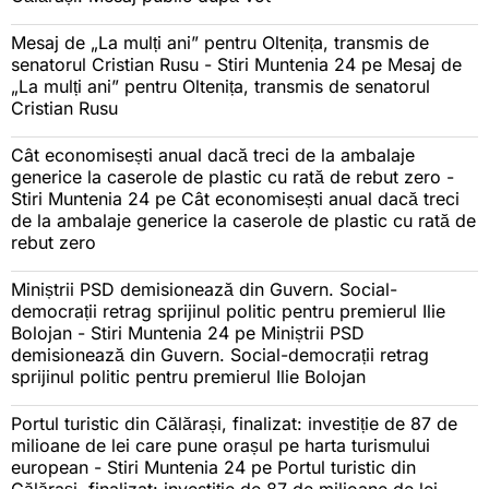
Mesaj de „La mulți ani” pentru Oltenița, transmis de
senatorul Cristian Rusu - Stiri Muntenia 24
pe
Mesaj de
„La mulți ani” pentru Oltenița, transmis de senatorul
Cristian Rusu
Cât economisești anual dacă treci de la ambalaje
generice la caserole de plastic cu rată de rebut zero -
Stiri Muntenia 24
pe
Cât economisești anual dacă treci
de la ambalaje generice la caserole de plastic cu rată de
rebut zero
Miniștrii PSD demisionează din Guvern. Social-
democrații retrag sprijinul politic pentru premierul Ilie
Bolojan - Stiri Muntenia 24
pe
Miniștrii PSD
demisionează din Guvern. Social-democrații retrag
sprijinul politic pentru premierul Ilie Bolojan
Portul turistic din Călărași, finalizat: investiție de 87 de
milioane de lei care pune orașul pe harta turismului
european - Stiri Muntenia 24
pe
Portul turistic din