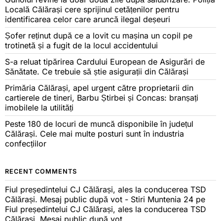
Locală Călărași cere sprijinul cetățenilor pentru
identificarea celor care aruncă ilegal deșeuri
Șofer reținut după ce a lovit cu mașina un copil pe
trotinetă și a fugit de la locul accidentului
S-a reluat tipărirea Cardului European de Asigurări de
Sănătate. Ce trebuie să știe asigurații din Călărași
Primăria Călărași, apel urgent către proprietarii din
cartierele de tineri, Barbu Știrbei și Concas: branșați
imobilele la utilități
Peste 180 de locuri de muncă disponibile în județul
Călărași. Cele mai multe posturi sunt în industria
confecțiilor
RECENT COMMENTS
Fiul președintelui CJ Călărași, ales la conducerea TSD
Călărași. Mesaj public după vot - Stiri Muntenia 24
pe
Fiul președintelui CJ Călărași, ales la conducerea TSD
Călărași. Mesaj public după vot