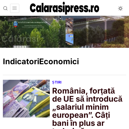
IndicatoriEconomici
ȘTIRI
România, forțată
de UE să introducă
„salariul minim
european”. Câți
bani în plus ar