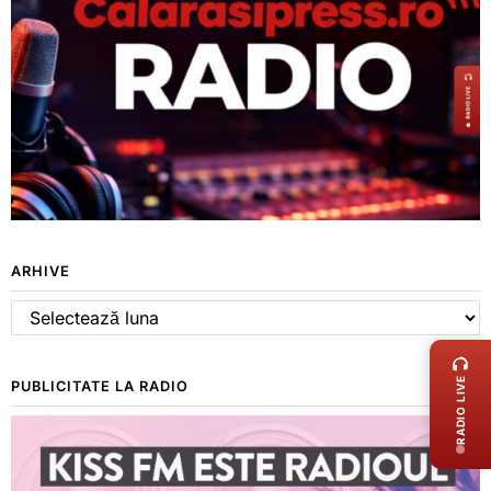
ARHIVE
Arhive
LIVE 
RADIO LIVE
PUBLICITATE LA RADIO