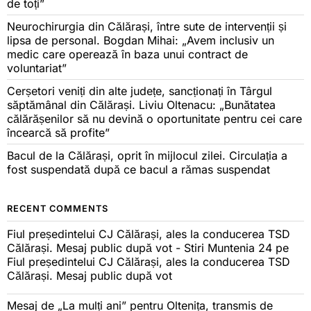
de toți”
Neurochirurgia din Călărași, între sute de intervenții și
lipsa de personal. Bogdan Mihai: „Avem inclusiv un
medic care operează în baza unui contract de
voluntariat”
Cerșetori veniți din alte județe, sancționați în Târgul
săptămânal din Călărași. Liviu Oltenacu: „Bunătatea
călărășenilor să nu devină o oportunitate pentru cei care
încearcă să profite”
Bacul de la Călărași, oprit în mijlocul zilei. Circulația a
fost suspendată după ce bacul a rămas suspendat
RECENT COMMENTS
Fiul președintelui CJ Călărași, ales la conducerea TSD
Călărași. Mesaj public după vot - Stiri Muntenia 24
pe
Fiul președintelui CJ Călărași, ales la conducerea TSD
Călărași. Mesaj public după vot
Mesaj de „La mulți ani” pentru Oltenița, transmis de