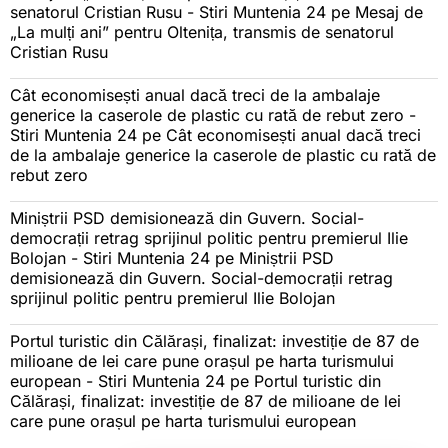
senatorul Cristian Rusu - Stiri Muntenia 24
pe
Mesaj de
„La mulți ani” pentru Oltenița, transmis de senatorul
Cristian Rusu
Cât economisești anual dacă treci de la ambalaje
generice la caserole de plastic cu rată de rebut zero -
Stiri Muntenia 24
pe
Cât economisești anual dacă treci
de la ambalaje generice la caserole de plastic cu rată de
rebut zero
Miniștrii PSD demisionează din Guvern. Social-
democrații retrag sprijinul politic pentru premierul Ilie
Bolojan - Stiri Muntenia 24
pe
Miniștrii PSD
demisionează din Guvern. Social-democrații retrag
sprijinul politic pentru premierul Ilie Bolojan
Portul turistic din Călărași, finalizat: investiție de 87 de
milioane de lei care pune orașul pe harta turismului
european - Stiri Muntenia 24
pe
Portul turistic din
Călărași, finalizat: investiție de 87 de milioane de lei
care pune orașul pe harta turismului european