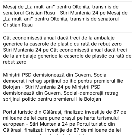
Mesaj de „La mulți ani” pentru Oltenița, transmis de
senatorul Cristian Rusu - Stiri Muntenia 24
pe
Mesaj de
„La mulți ani” pentru Oltenița, transmis de senatorul
Cristian Rusu
Cât economisești anual dacă treci de la ambalaje
generice la caserole de plastic cu rată de rebut zero -
Stiri Muntenia 24
pe
Cât economisești anual dacă treci
de la ambalaje generice la caserole de plastic cu rată de
rebut zero
Miniștrii PSD demisionează din Guvern. Social-
democrații retrag sprijinul politic pentru premierul Ilie
Bolojan - Stiri Muntenia 24
pe
Miniștrii PSD
demisionează din Guvern. Social-democrații retrag
sprijinul politic pentru premierul Ilie Bolojan
Portul turistic din Călărași, finalizat: investiție de 87 de
milioane de lei care pune orașul pe harta turismului
european - Stiri Muntenia 24
pe
Portul turistic din
Călărași, finalizat: investiție de 87 de milioane de lei