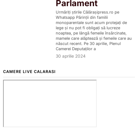
Parlament
Urmăriți știrile Călărașipress.ro pe
Whatsapp Părinții din familii
monoparentale sunt acum protejați de
lege și nu pot fi obligați să lucreze
noaptea, pe lângă femeile însărcinate,
mamele care alăptează și femeile care au
născut recent. Pe 30 aprilie, Plenul
Camerei Deputaților a
30 aprilie 2024
CAMERE LIVE CALARASI