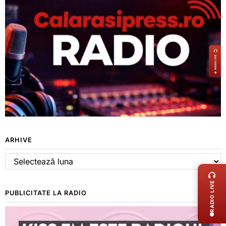
ARHIVE
LIVE 
Arhive
RADIO LIVE
PUBLICITATE LA RADIO