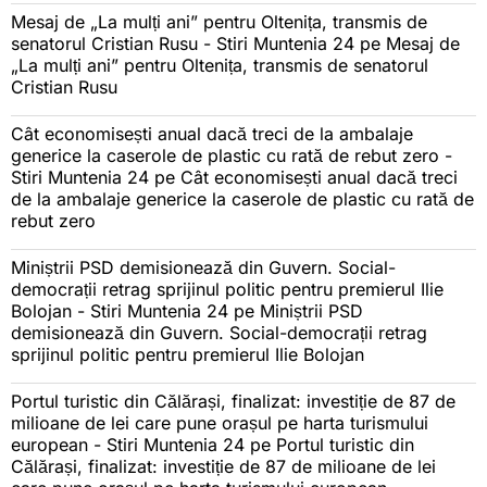
Mesaj de „La mulți ani” pentru Oltenița, transmis de
senatorul Cristian Rusu - Stiri Muntenia 24
pe
Mesaj de
„La mulți ani” pentru Oltenița, transmis de senatorul
Cristian Rusu
Cât economisești anual dacă treci de la ambalaje
generice la caserole de plastic cu rată de rebut zero -
Stiri Muntenia 24
pe
Cât economisești anual dacă treci
de la ambalaje generice la caserole de plastic cu rată de
rebut zero
Miniștrii PSD demisionează din Guvern. Social-
democrații retrag sprijinul politic pentru premierul Ilie
Bolojan - Stiri Muntenia 24
pe
Miniștrii PSD
demisionează din Guvern. Social-democrații retrag
sprijinul politic pentru premierul Ilie Bolojan
Portul turistic din Călărași, finalizat: investiție de 87 de
milioane de lei care pune orașul pe harta turismului
european - Stiri Muntenia 24
pe
Portul turistic din
Călărași, finalizat: investiție de 87 de milioane de lei