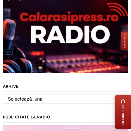
ARHIVE
LIVE 
Arhive
RADIO LIVE
PUBLICITATE LA RADIO