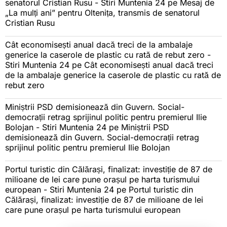
senatorul Cristian Rusu - Stiri Muntenia 24
pe
Mesaj de
„La mulți ani” pentru Oltenița, transmis de senatorul
Cristian Rusu
Cât economisești anual dacă treci de la ambalaje
generice la caserole de plastic cu rată de rebut zero -
Stiri Muntenia 24
pe
Cât economisești anual dacă treci
de la ambalaje generice la caserole de plastic cu rată de
rebut zero
Miniștrii PSD demisionează din Guvern. Social-
democrații retrag sprijinul politic pentru premierul Ilie
Bolojan - Stiri Muntenia 24
pe
Miniștrii PSD
demisionează din Guvern. Social-democrații retrag
sprijinul politic pentru premierul Ilie Bolojan
Portul turistic din Călărași, finalizat: investiție de 87 de
milioane de lei care pune orașul pe harta turismului
european - Stiri Muntenia 24
pe
Portul turistic din
Călărași, finalizat: investiție de 87 de milioane de lei
care pune orașul pe harta turismului european