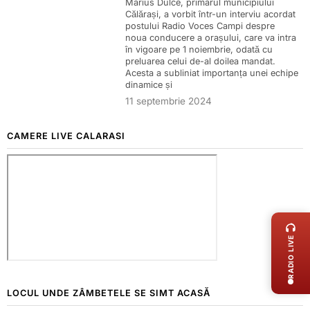
Marius Dulce, primarul municipiului
Călărași, a vorbit într-un interviu acordat
postului Radio Voces Campi despre
noua conducere a orașului, care va intra
în vigoare pe 1 noiembrie, odată cu
preluarea celui de-al doilea mandat.
Acesta a subliniat importanța unei echipe
dinamice și
11 septembrie 2024
CAMERE LIVE CALARASI
LIVE 
RADIO LIVE
LOCUL UNDE ZÂMBETELE SE SIMT ACASĂ