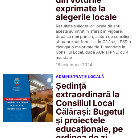
exprimate la
alegerile locale
Rezultatele alegerilor locale de anul
acesta au intrat în sfârșit în vigoare,
după ce noii primari, alături de consilieri,
și-au preluat funcțiile. În Călărași, PSD a
câștigat o majoritate de 11 mandate în
Consiliul Local, după AUR și PNL, cu 4
mandate
18 noiembrie 2024
ADMINISTRAȚIE LOCALĂ
Ședință
extraordinară la
Consiliul Local
Călărași: Bugetul
și proiectele
educaționale, pe
ordinea de zi