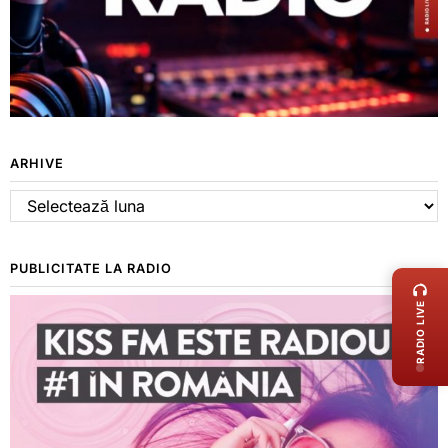
ARHIVE
Arhive
LIVE 
PUBLICITATE LA RADIO
RADIO LIVE