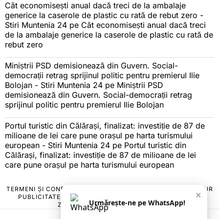
Cât economisești anual dacă treci de la ambalaje
generice la caserole de plastic cu rată de rebut zero -
Stiri Muntenia 24
pe
Cât economisești anual dacă treci
de la ambalaje generice la caserole de plastic cu rată de
rebut zero
Miniștrii PSD demisionează din Guvern. Social-
democrații retrag sprijinul politic pentru premierul Ilie
Bolojan - Stiri Muntenia 24
pe
Miniștrii PSD
demisionează din Guvern. Social-democrații retrag
sprijinul politic pentru premierul Ilie Bolojan
Portul turistic din Călărași, finalizat: investiție de 87 de
milioane de lei care pune orașul pe harta turismului
european - Stiri Muntenia 24
pe
Portul turistic din
Călărași, finalizat: investiție de 87 de milioane de lei
care pune orașul pe harta turismului european
TERMENI ȘI CONDIȚII
COOKIES
POLITICA DE ANULARE & RETUR
×
PUBLICITATE ONLINE & TIPĂRITĂ
DESPRE NOI
CONTACT
Urmărește-ne pe WhatsApp!
ZIARUL ANUNȚUL CĂLĂRĂȘEAN