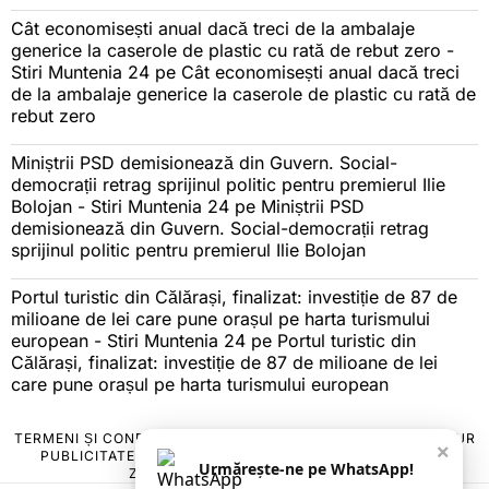
Cât economisești anual dacă treci de la ambalaje
generice la caserole de plastic cu rată de rebut zero -
Stiri Muntenia 24
pe
Cât economisești anual dacă treci
de la ambalaje generice la caserole de plastic cu rată de
rebut zero
Miniștrii PSD demisionează din Guvern. Social-
democrații retrag sprijinul politic pentru premierul Ilie
Bolojan - Stiri Muntenia 24
pe
Miniștrii PSD
demisionează din Guvern. Social-democrații retrag
sprijinul politic pentru premierul Ilie Bolojan
Portul turistic din Călărași, finalizat: investiție de 87 de
milioane de lei care pune orașul pe harta turismului
european - Stiri Muntenia 24
pe
Portul turistic din
Călărași, finalizat: investiție de 87 de milioane de lei
care pune orașul pe harta turismului european
TERMENI ȘI CONDIȚII
COOKIES
POLITICA DE ANULARE & RETUR
×
PUBLICITATE ONLINE & TIPĂRITĂ
DESPRE NOI
CONTACT
Urmărește-ne pe WhatsApp!
ZIARUL ANUNȚUL CĂLĂRĂȘEAN