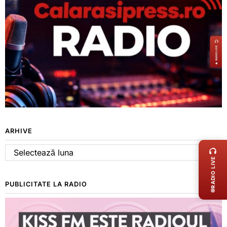
LIVE 
ARHIVE
Arhive
RADIO LIVE
PUBLICITATE LA RADIO